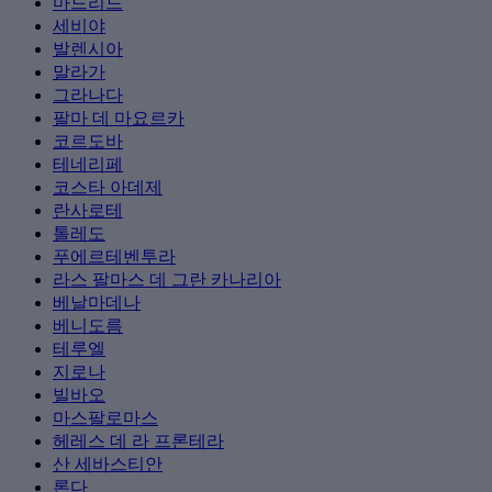
마드리드
세비야
발렌시아
말라가
그라나다
팔마 데 마요르카
코르도바
테네리페
코스타 아데제
란사로테
톨레도
푸에르테벤투라
라스 팔마스 데 그란 카나리아
베날마데나
베니도름
테루엘
지로나
빌바오
마스팔로마스
헤레스 데 라 프론테라
산 세바스티안
론다