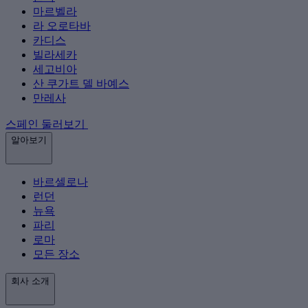
마르벨라
라 오로타바
카디스
빌라세카
세고비아
산 쿠가트 델 바예스
만레사
스페인 둘러보기
알아보기
바르셀로나
런던
뉴욕
파리
로마
모든 장소
회사 소개