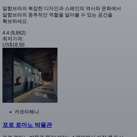
알함브라의 복잡한 디자인과 스페인의 역사와 문화에서
알함브라의 중추적인 역할을 알아볼 수 있는 공간을
확보하세요.
4.4
(9,862)
최저가격:
US$18.50
카르타헤나
포로 로마노 박물관