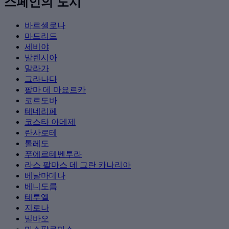
스페인의 도시
바르셀로나
마드리드
세비야
발렌시아
말라가
그라나다
팔마 데 마요르카
코르도바
테네리페
코스타 아데제
란사로테
톨레도
푸에르테벤투라
라스 팔마스 데 그란 카나리아
베날마데나
베니도름
테루엘
지로나
빌바오