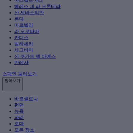
마스팔로마스
헤레스 데 라 프론테라
산 세바스티안
론다
마르벨라
라 오로타바
카디스
빌라세카
세고비아
산 쿠가트 델 바예스
만레사
스페인 둘러보기
알아보기
바르셀로나
런던
뉴욕
파리
로마
모든 장소