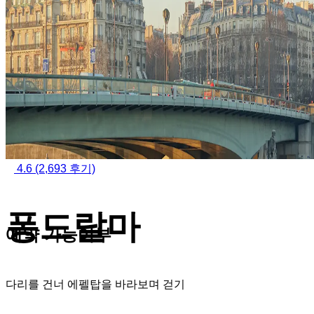
4.6
(2,693 후기)
퐁드랄마
예약 가능여부
다리를 건너 에펠탑을 바라보며 걷기