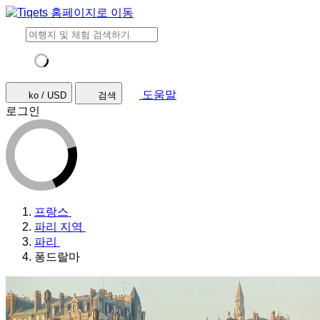
도움말
ko / USD
검색
로그인
프랑스
파리 지역
파리
퐁드랄마