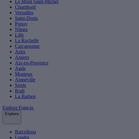
Le Mont Saint-Michel
Chambord
Versailles
Saint-Denis
Poissy
Nîmes
Lille
La Rochelle
Carcassonne
Arles
Angers
Aix-en-Provence
Agde
Monteux
Amnéville
Serris
Rodi
La Barben
Esplora Francia
Esplora
Barcellona
Londra