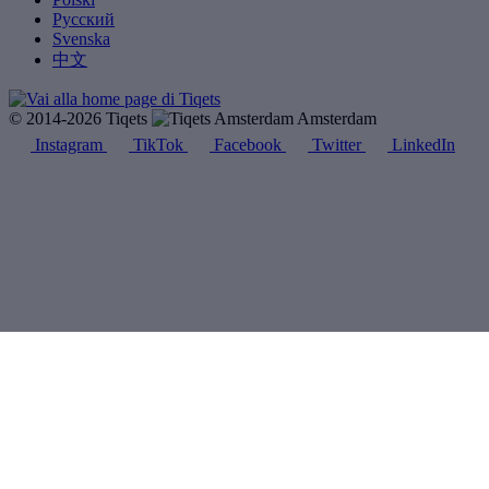
Русский
Svenska
中文
© 2014-2026 Tiqets
Amsterdam
Instagram
TikTok
Facebook
Twitter
LinkedIn