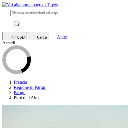
Aiuto
it / USD
Cerca
Accedi
Francia
Regione di Parigi
Parigi
Pont de l'Alma