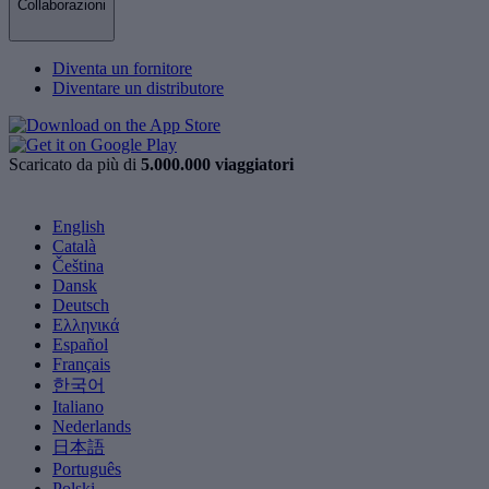
Collaborazioni
Diventa un fornitore
Diventare un distributore
Scaricato da più di
5.000.000 viaggiatori
English
Català
Čeština
Dansk
Deutsch
Ελληνικά
Español
Français
한국어
Italiano
Nederlands
日本語
Português
Polski