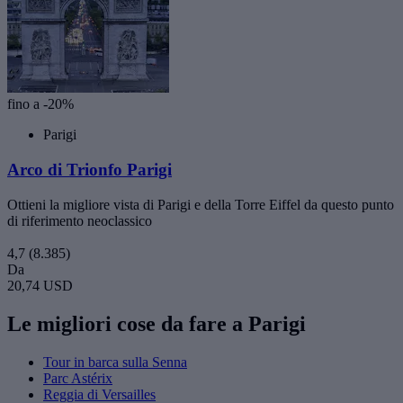
fino a -20%
Parigi
Arco di Trionfo Parigi
Ottieni la migliore vista di Parigi e della Torre Eiffel da questo punto
di riferimento neoclassico
4,7
(8.385)
Da
20,74 USD
Le migliori cose da fare a Parigi
Tour in barca sulla Senna
Parc Astérix
Reggia di Versailles