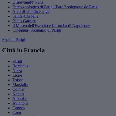
Disneyland® Paris
Parco zoologico di Parigi (Parc Zoologique de Paris)
Arco di Trionfo Parigi
Sainte-Chapelle
Palais Garnier
Il Museo dell'Esercito e la Tomba di Napoleone
Cinéaqua - Acquario di Parigi
Esplora Parigi
Città in Francia
Parigi
Bordeaux
Nizza
Lione
Tolosa
Marsiglia
Colmar
Nantes
Amboise
Avignone
Cannes
Caen