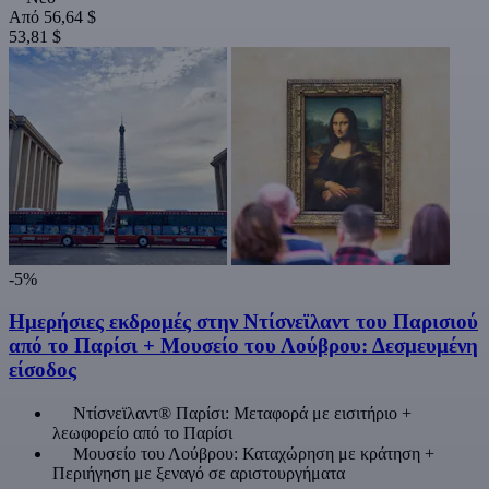
Από
56,64 $
53,81 $
-5%
Ημερήσιες εκδρομές στην Ντίσνεϊλαντ του Παρισιού
από το Παρίσι + Μουσείο του Λούβρου: Δεσμευμένη
είσοδος
Ντίσνεϊλαντ® Παρίσι: Μεταφορά με εισιτήριο +
λεωφορείο από το Παρίσι
Μουσείο του Λούβρου: Καταχώρηση με κράτηση +
Περιήγηση με ξεναγό σε αριστουργήματα