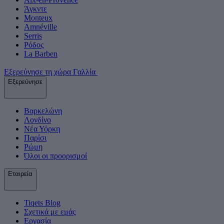
Άγκντε
Monteux
Amnéville
Serris
Ρόδος
La Barben
Εξερεύνησε τη χώρα Γαλλία
Εξερεύνησε
Βαρκελώνη
Λονδίνο
Νέα Υόρκη
Παρίσι
Ρώμη
Όλοι οι προορισμοί
Εταιρεία
Tiqets Βlog
Σχετικά με εμάς
Εργασία