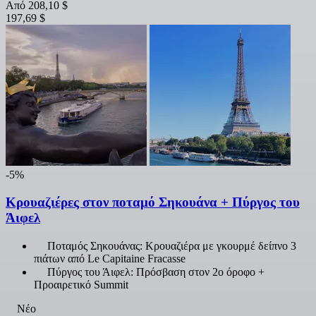
Από
208,10 $
197,69 $
-5%
Κρουαζιέρες στον ποταμό Σηκουάνα + Πύργος του
Άιφελ
Ποταμός Σηκουάνας: Κρουαζιέρα με γκουρμέ δείπνο 3
πιάτων από Le Capitaine Fracasse
Πύργος του Άιφελ: Πρόσβαση στον 2ο όροφο +
Προαιρετικό Summit
Νέο