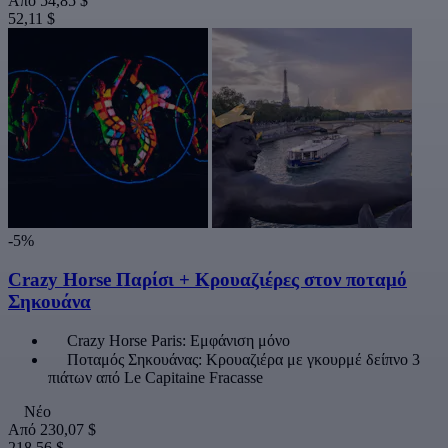
Από
54,85 $
52,11 $
-5%
Crazy Horse Παρίσι + Κρουαζιέρες στον ποταμό
Σηκουάνα
Crazy Horse Paris: Εμφάνιση μόνο
Ποταμός Σηκουάνας: Κρουαζιέρα με γκουρμέ δείπνο 3
πιάτων από Le Capitaine Fracasse
Νέο
Από
230,07 $
218,56 $