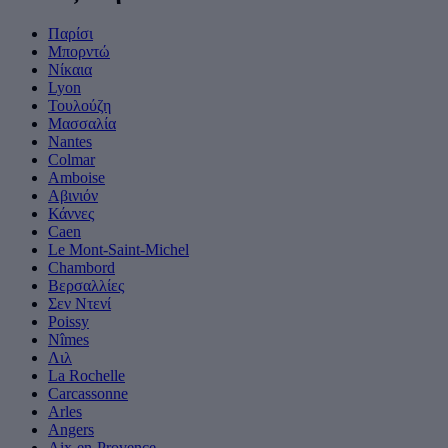
Παρίσι
Μπορντώ
Νίκαια
Lyon
Τουλούζη
Μασσαλία
Nantes
Colmar
Amboise
Αβινιόν
Κάννες
Caen
Le Mont-Saint-Michel
Chambord
Βερσαλλίες
Σεν Ντενί
Poissy
Nîmes
Λιλ
La Rochelle
Carcassonne
Arles
Angers
Aix-en-Provence