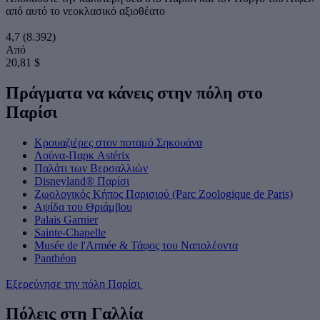
από αυτό το νεοκλασικό αξιοθέατο
4,7
(8.392)
Από
20,81 $
Πράγματα να κάνεις στην πόλη στο
Παρίσι
Κρουαζιέρες στον ποταμό Σηκουάνα
Λούνα-Παρκ Astérix
Παλάτι των Βερσαλλιών
Disneyland® Παρίσι
Ζωολογικός Κήπος Παρισιού (Parc Zoologique de Paris)
Αψίδα του Θριάμβου
Palais Garnier
Sainte-Chapelle
Musée de l'Armée & Τάφος του Ναπολέοντα
Panthéon
Εξερεύνησε την πόλη Παρίσι
Πόλεις στη Γαλλία