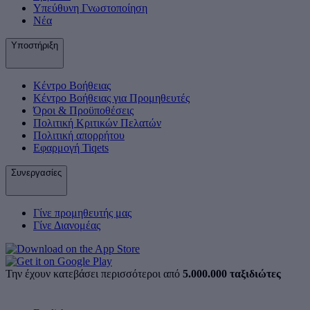
Υπεύθυνη Γνωστοποίηση
Νέα
Υποστήριξη
Κέντρο Βοήθειας
Κέντρο Βοήθειας για Προμηθευτές
Όροι & Προϋποθέσεις
Πολιτική Κριτικών Πελατών
Πολιτική απορρήτου
Εφαρμογή Tiqets
Συνεργασίες
Γίνε προμηθευτής μας
Γίνε Διανομέας
Την έχουν κατεβάσει περισσότεροι από
5.000.000 ταξιδιώτες