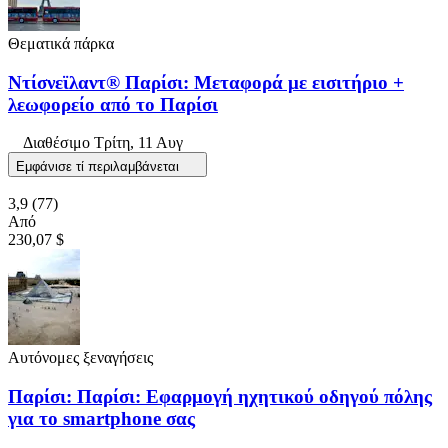
Θεματικά πάρκα
Ντίσνεϊλαντ® Παρίσι: Μεταφορά με εισιτήριο +
λεωφορείο από το Παρίσι
Διαθέσιμο
Τρίτη, 11 Αυγ
Εμφάνισε τί περιλαμβάνεται
3,9
(77)
Από
230,07 $
Αυτόνομες ξεναγήσεις
Παρίσι: Παρίσι: Εφαρμογή ηχητικού οδηγού πόλης
για το smartphone σας