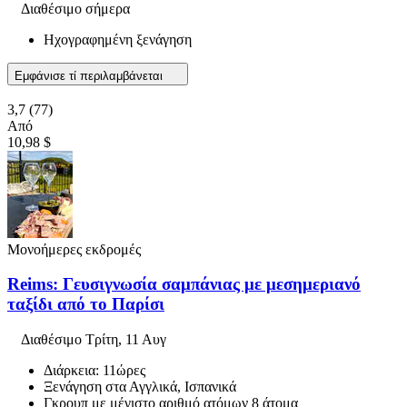
Διαθέσιμο σήμερα
Ηχογραφημένη ξενάγηση
Εμφάνισε τί περιλαμβάνεται
3,7
(77)
Από
10,98 $
Μονοήμερες εκδρομές
Reims: Γευσιγνωσία σαμπάνιας με μεσημεριανό
ταξίδι από το Παρίσι
Διαθέσιμο
Τρίτη, 11 Αυγ
Διάρκεια: 11ώρες
Ξενάγηση στα Αγγλικά, Ισπανικά
Γκρουπ με μέγιστο αριθμό ατόμων 8 άτομα