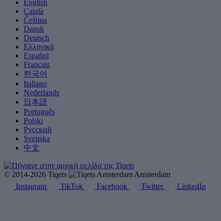
English
Català
Čeština
Dansk
Deutsch
Ελληνικά
Español
Français
한국어
Italiano
Nederlands
日本語
Português
Polski
Русский
Svenska
中文
© 2014-2026 Tiqets
Amsterdam
Instagram
TikTok
Facebook
Twitter
LinkedIn