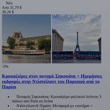
Νέο
Από
31,79 $
30,20 $
-5%
Κρουαζιέρες στον ποταμό Σηκουάνα + Ημερήσιες
εκδρομές στην Ντίσνεϊλαντ του Παρισιού από το
Παρίσι
Ποταμός Σηκουάνας: Κρουαζιέρα γαλλικού δείπνου 3
πιάτων από Paris en Scène
Ντίσνεϊλαντ® Παρίσι: Μεταφορά με εισιτήριο +