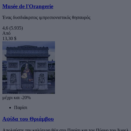
Musée de l'Orangerie
Ένας δυσδιάκριτος ιμπρεσιονιστικός θησαυρός
4,6
(5.935)
Από
13,30 $
μέχρι και -20%
Παρίσι
Αψίδα του Θριάμβου
Απολαύστε την καλύτερη θέα στο Παρίσι και τον Πύργο του Άιφελ