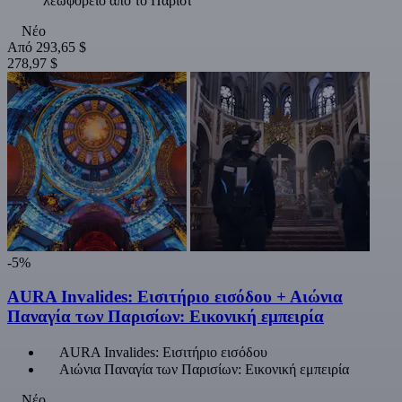
λεωφορείο από το Παρίσι
Νέο
Από
293,65 $
278,97 $
-5%
AURA Invalides: Εισιτήριο εισόδου + Αιώνια
Παναγία των Παρισίων: Εικονική εμπειρία
AURA Invalides: Εισιτήριο εισόδου
Αιώνια Παναγία των Παρισίων: Εικονική εμπειρία
Νέο