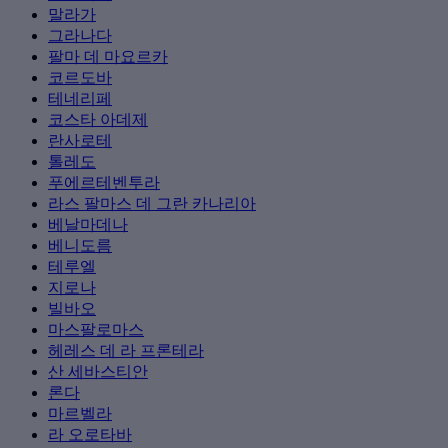
말라가
그라나다
팔마 데 마요르카
코르도바
테네리페
코스타 아데제
란사로테
톨레도
푸에르테벤투라
라스 팔마스 데 그란 카나리아
베날마데나
베니도름
테루엘
지로나
빌바오
마스팔로마스
헤레스 데 라 프론테라
산 세바스티안
론다
마르벨라
라 오로타바