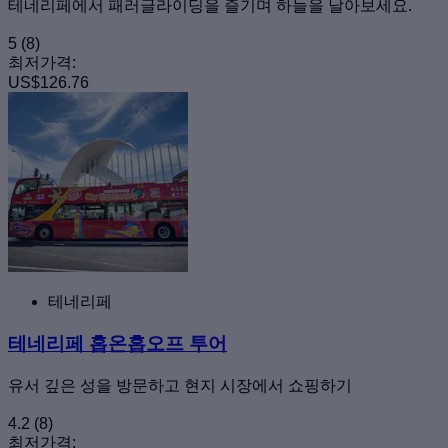
테네리페에서 패러글라이딩을 즐기며 하늘을 날아보세요.
5
(8)
최저가격:
US$126.76
테네리페
테네리페 홉온홉오프 투어
유서 깊은 성을 방문하고 현지 시장에서 쇼핑하기
4.2
(8)
최저가격: