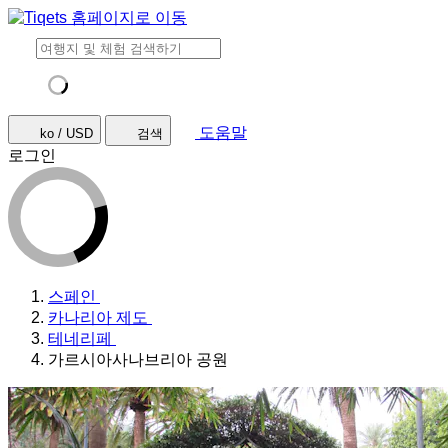
도움말
ko / USD
검색
로그인
스페인
카나리아 제도
테네리페
가르시아사나브리아 공원