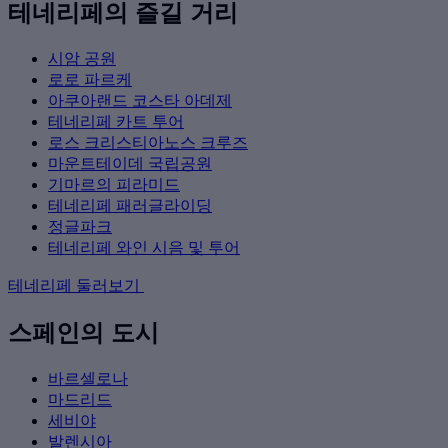
테네리페의 즐길 거리
시암 공원
로로 파르케
아쿠아랜드 코스타 아데제
테네리페 카트 투어
로스 크리스티아노스 크루즈
마운트테이데 국립공원
기마르의 피라미드
테네리페 패러글라이딩
정글파크
테네리페 와인 시음 및 투어
테네리페 둘러보기
스페인의 도시
바르셀로나
마드리드
세비야
발렌시아