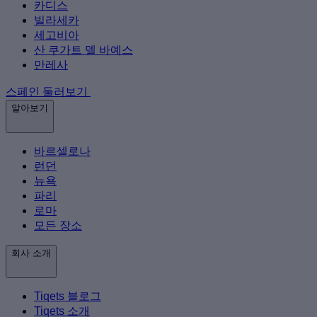
카디스
빌라세카
세고비아
산 쿠가트 델 바예스
만레사
스페인 둘러보기
알아보기
바르셀로나
런던
뉴욕
파리
로마
모든 장소
회사 소개
Tiqets 블로그
Tiqets 소개