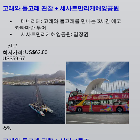
고래와 돌고래 관찰 + 세사르만리케해양공원
테네리페: 고래와 돌고래를 만나는 3시간 에코
카타마란 투어
세사르만리케해양공원: 입장권
신규
최저가격:
US$62.80
US$59.67
-5%