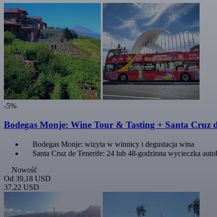
-5%
Bodegas Monje: Wine Tour & Tasting + Santa Cruz de
Bodegas Monje: wizyta w winnicy i degustacja wina
Santa Cruz de Tenerife: 24 lub 48-godzinna wycieczka aut
Nowość
Od
39,18 USD
37,22 USD