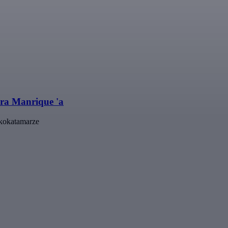
ara Manrique 'a
ekokatamarze