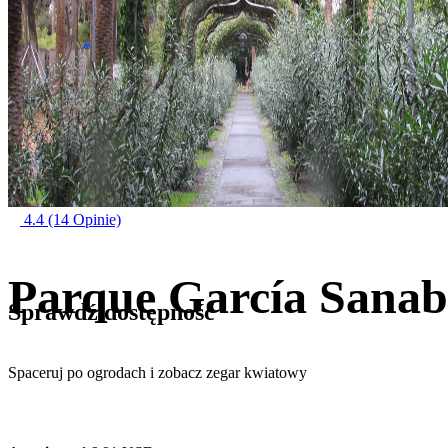
4.4
(14 Opinie)
Parque García Sanab
Sprawdź dostępność
Spaceruj po ogrodach i zobacz zegar kwiatowy