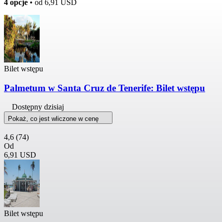
4 opcje
• od
6,91 USD
Bilet wstępu
Palmetum w Santa Cruz de Tenerife: Bilet wstępu
Dostępny dzisiaj
Pokaż, co jest wliczone w cenę
4,6
(74)
Od
6,91 USD
Bilet wstępu