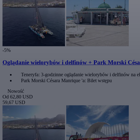
-5%
Oglądanie wielorybów i delfinów + Park Morski Cés
Teneryfa: 3-godzinne oglądanie wielorybów i delfinów na 
Park Morski Césara Manrique 'a: Bilet wstępu
Nowość
Od
62,80 USD
59,67 USD