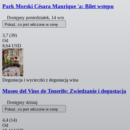
Park Morski Césara Manrique 'a: Bilet wstępu
Dostępny
poniedziałek, 14 wrz
Pokaż, co jest wliczone w cenę
3,7
(39)
Od
8,64 USD
Degustacja i wycieczki z degustacją wina
Museo del Vino de Tenerife: Zwiedzanie i degustacja
Dostępny dzisiaj
Pokaż, co jest wliczone w cenę
4,4
(14)
Od