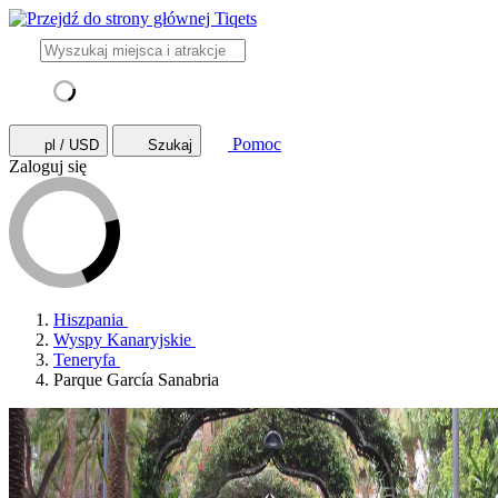
Pomoc
pl / USD
Szukaj
Zaloguj się
Hiszpania
Wyspy Kanaryjskie
Teneryfa
Parque García Sanabria