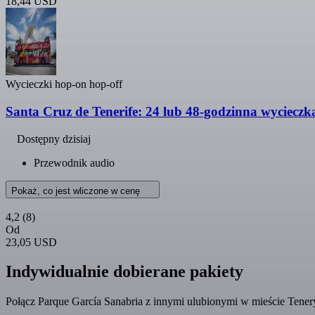
18,44 USD
Wycieczki hop-on hop-off
Santa Cruz de Tenerife: 24 lub 48-godzinna wyciecz
Dostępny dzisiaj
Przewodnik audio
Pokaż, co jest wliczone w cenę
4,2
(8)
Od
23,05 USD
Indywidualnie dobierane pakiety
Połącz Parque García Sanabria z innymi ulubionymi w mieście Tenery