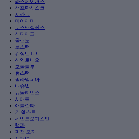
라스베이거스
샌프란시스코
시카고
마이애미
로스앤젤레스
샌디에고
올랜도
보스턴
워싱턴 D.C.
샌안토니오
호놀룰루
휴스턴
필라델피아
내슈빌
뉴올리언스
시애틀
애틀란타
키 웨스트
세인트오거스틴
탬파
피전 포지
서배너