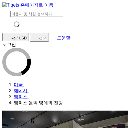
도움말
ko / USD
검색
로그인
미국
테네시
멤피스
멤피스 음악 명예의 전당