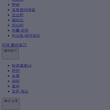
덴버
포트로더데일
오스틴
댈러스
키시미
머틀 비치
이스트 러더퍼드
미국 둘러보기
알아보기
바르셀로나
런던
뉴욕
파리
로마
모든 장소
회사 소개