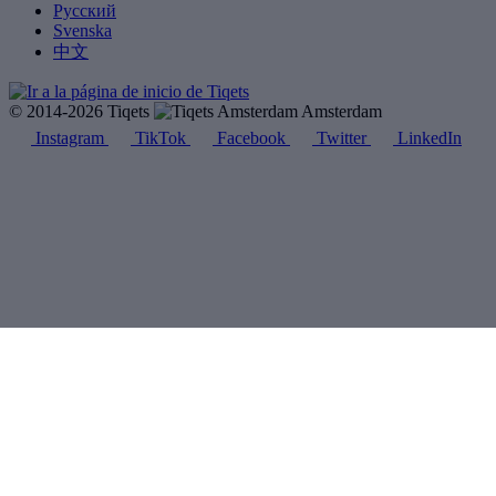
Русский
Svenska
中文
© 2014-2026 Tiqets
Amsterdam
Instagram
TikTok
Facebook
Twitter
LinkedIn