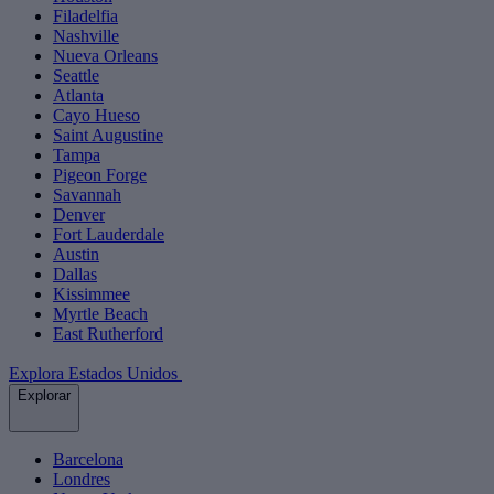
Filadelfia
Nashville
Nueva Orleans
Seattle
Atlanta
Cayo Hueso
Saint Augustine
Tampa
Pigeon Forge
Savannah
Denver
Fort Lauderdale
Austin
Dallas
Kissimmee
Myrtle Beach
East Rutherford
Explora Estados Unidos
Explorar
Barcelona
Londres