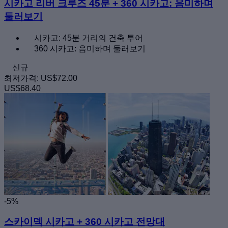
시카고 리버 크루즈 45분 + 360 시카고: 음미하며
둘러보기
시카고: 45분 거리의 건축 투어
360 시카고: 음미하며 둘러보기
신규
최저가격:
US$72.00
US$68.40
-5%
스카이덱 시카고 + 360 시카고 전망대