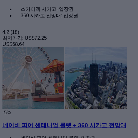
스카이덱 시카고: 입장권
360 시카고 전망대: 입장권
4.2
(18)
최저가격:
US$72.25
US$68.64
-5%
네이비 피어 센테니얼 룰렛 + 360 시카고 전망대
네이비 피어 센테니얼 룰렛: 입장권