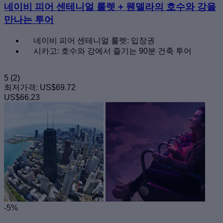
네이비 피어 센테니얼 룰렛 + 웬델라의 호수와 강을
만나는 투어
네이비 피어 센테니얼 룰렛: 입장권
시카고: 호수와 강에서 즐기는 90분 건축 투어
5
(2)
최저가격:
US$69.72
US$66.23
-5%