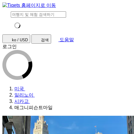
도움말
ko / USD
검색
로그인
미국
일리노이
시카고
매그니피슨트마일