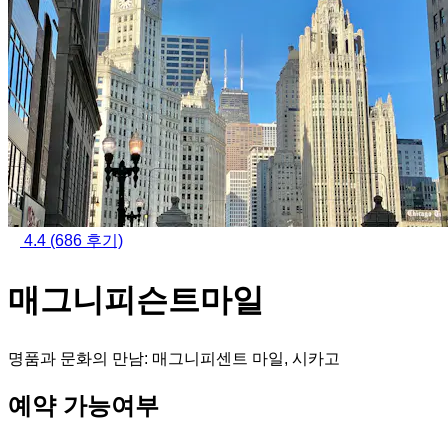
4.4
(686 후기)
매그니피슨트마일
명품과 문화의 만남: 매그니피센트 마일, 시카고
예약 가능여부