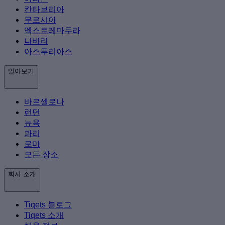
칸타브리아
무르시아
엑스트레마두라
나바라
아스투리아스
알아보기
바르셀로나
런던
뉴욕
파리
로마
모든 장소
회사 소개
Tiqets 블로그
Tiqets 소개