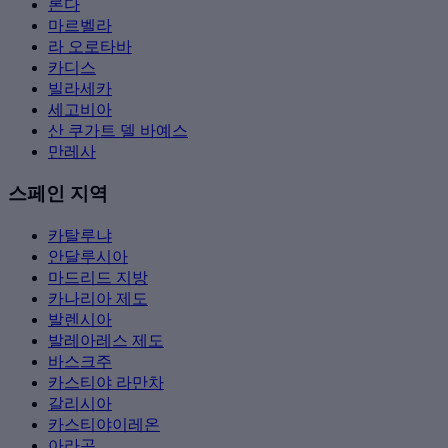
론다
마르벨라
라 오로타바
카디스
빌라세카
세고비아
산 쿠가트 델 바예스
만레사
스페인 지역
카탈루냐
안달루시아
마드리드 지방
카나리아 제도
발렌시아
발레아레스 제도
바스크주
카스티야 라만차
갈리시아
카스티야이레온
아라곤