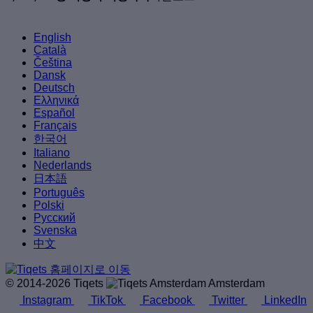
English
Català
Čeština
Dansk
Deutsch
Ελληνικά
Español
Français
한국어
Italiano
Nederlands
日本語
Português
Polski
Русский
Svenska
中文
© 2014-2026 Tiqets
Amsterdam
Instagram
TikTok
Facebook
Twitter
LinkedIn