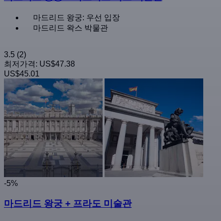
마드리드 왕궁: 우선 입장
마드리드 왁스 박물관
3.5
(2)
최저가격:
US$47.38
US$45.01
-5%
마드리드 왕궁 + 프라도 미술관