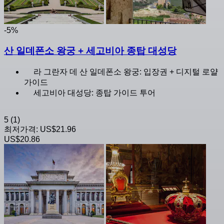
-5%
산 일데폰소 왕궁 + 세고비아 종탑 대성당
라 그란자 데 산 일데폰소 왕궁: 입장권 + 디지털 로얄
가이드
세고비아 대성당: 종탑 가이드 투어
5
(1)
최저가격:
US$21.96
US$20.86