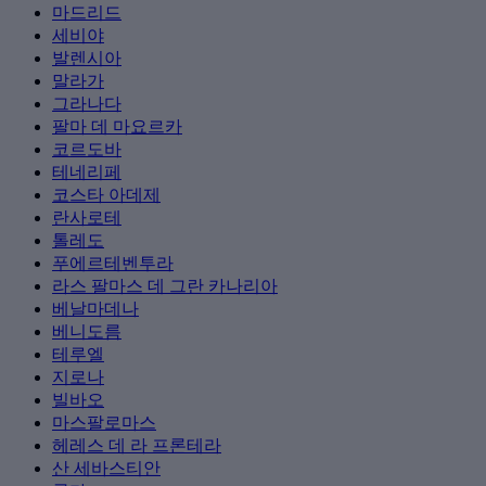
마드리드
세비야
발렌시아
말라가
그라나다
팔마 데 마요르카
코르도바
테네리페
코스타 아데제
란사로테
톨레도
푸에르테벤투라
라스 팔마스 데 그란 카나리아
베날마데나
베니도름
테루엘
지로나
빌바오
마스팔로마스
헤레스 데 라 프론테라
산 세바스티안