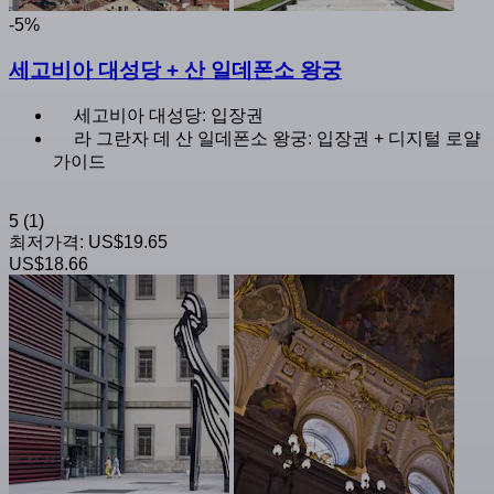
-5%
세고비아 대성당 + 산 일데폰소 왕궁
세고비아 대성당: 입장권
라 그란자 데 산 일데폰소 왕궁: 입장권 + 디지털 로얄
가이드
5
(1)
최저가격:
US$19.65
US$18.66