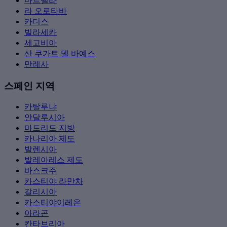
마르벨라
라 오로타바
카디스
빌라세카
세고비아
산 쿠가트 델 바예스
만레사
스페인 지역
카탈루냐
안달루시아
마드리드 지방
카나리아 제도
발렌시아
발레아레스 제도
바스크주
카스티야 라만차
갈리시아
카스티야이레온
아라곤
칸타브리아