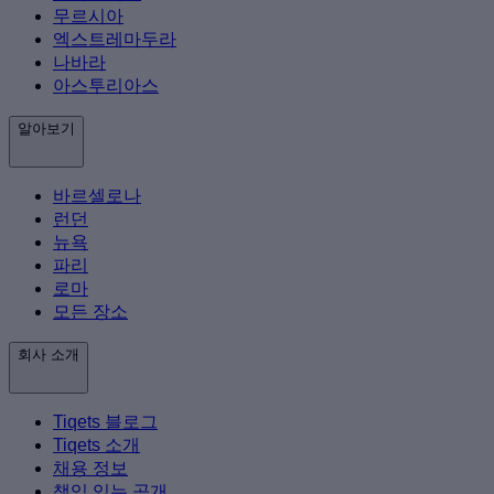
무르시아
엑스트레마두라
나바라
아스투리아스
알아보기
바르셀로나
런던
뉴욕
파리
로마
모든 장소
회사 소개
Tiqets 블로그
Tiqets 소개
채용 정보
책임 있는 공개