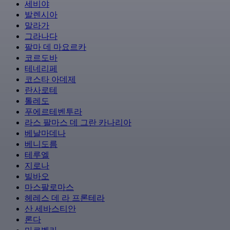
세비야
발렌시아
말라가
그라나다
팔마 데 마요르카
코르도바
테네리페
코스타 아데제
란사로테
톨레도
푸에르테벤투라
라스 팔마스 데 그란 카나리아
베날마데나
베니도름
테루엘
지로나
빌바오
마스팔로마스
헤레스 데 라 프론테라
산 세바스티안
론다