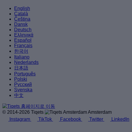
English
Català
Čeština
Dansk
Deutsch
Ελληνικά
Español
Français
한국어
Italiano
Nederlands
日本語
Português
Polski
Русский
Svenska
中文
© 2014-2026 Tiqets
Amsterdam
Instagram
TikTok
Facebook
Twitter
LinkedIn