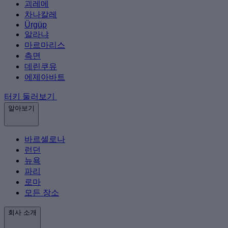
괴레메
차나칼레
Ürgüp
알라냐
마르마리스
측면
데린쿠유
에제아바트
터키 둘러보기
알아보기
바르셀로나
런던
뉴욕
파리
로마
모든 장소
회사 소개