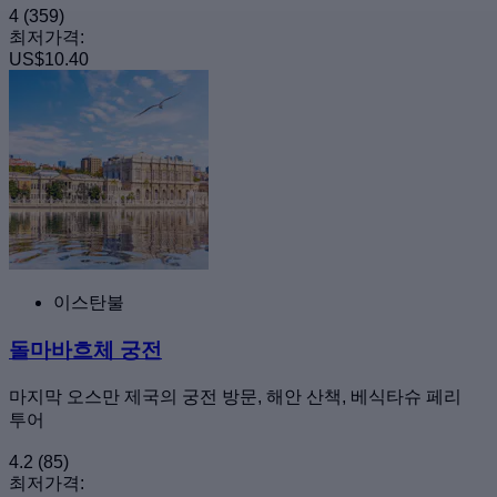
4
(359)
최저가격:
US$10.40
이스탄불
돌마바흐체 궁전
마지막 오스만 제국의 궁전 방문, 해안 산책, 베식타슈 페리
투어
4.2
(85)
최저가격: