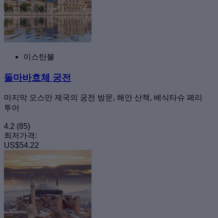
이스탄불
돌마바흐체 궁전
마지막 오스만 제국의 궁전 방문, 해안 산책, 베식타슈 페리
투어
4.2
(85)
최저가격:
US$54.22