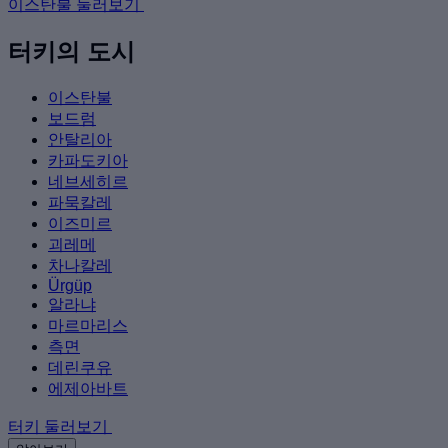
이스탄불 둘러보기
터키의 도시
이스탄불
보드럼
안탈리아
카파도키아
네브세히르
파묵칼레
이즈미르
괴레메
차나칼레
Ürgüp
알라냐
마르마리스
측면
데린쿠유
에제아바트
터키 둘러보기