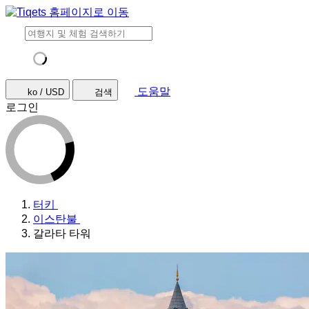
도움말
ko / USD
검색
로그인
터키
이스탄불
갈라타 타워