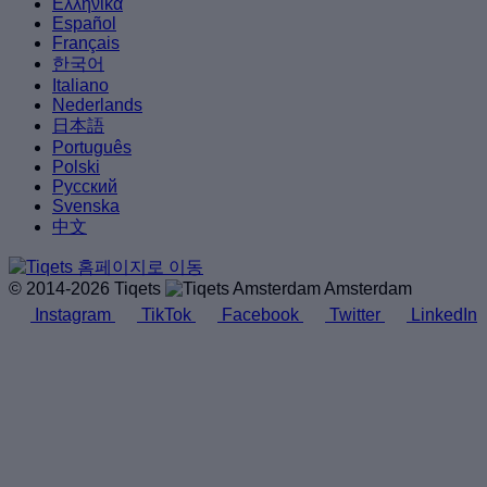
Ελληνικά
Español
Français
한국어
Italiano
Nederlands
日本語
Português
Polski
Русский
Svenska
中文
© 2014-2026 Tiqets
Amsterdam
Instagram
TikTok
Facebook
Twitter
LinkedIn