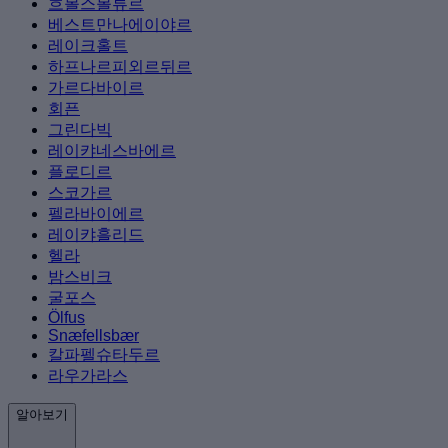
흐볼스볼류르
베스트만나에이야르
레이크홀트
하프나르피외르뒤르
가르다바이르
회픈
그린다빅
레이캬네스바에르
플로디르
스코가르
펠라바이에르
레이캬흘리드
헬라
밤스비크
굴포스
Ölfus
Snæfellsbær
칼파펠슈타두르
라우가라스
알아보기