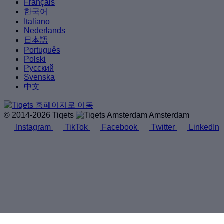
Français
한국어
Italiano
Nederlands
日本語
Português
Polski
Русский
Svenska
中文
© 2014-2026 Tiqets
Amsterdam
Instagram
TikTok
Facebook
Twitter
LinkedIn