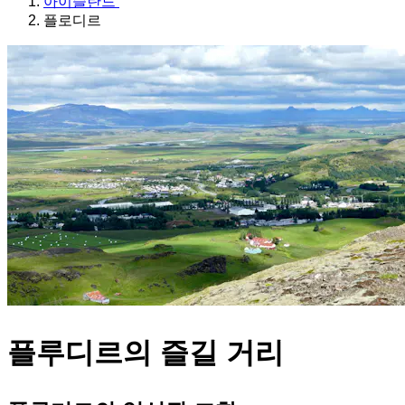
아이슬란드
플로디르
플루디르의 즐길 거리