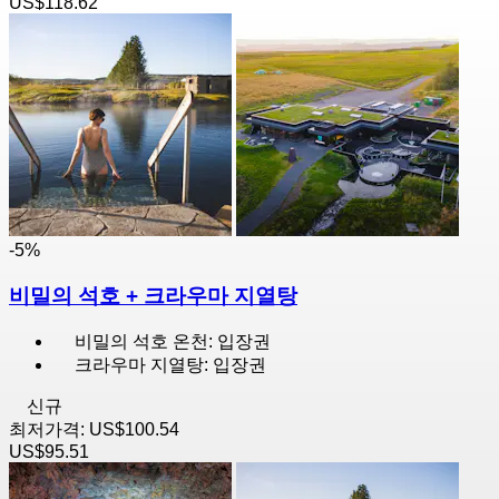
US$118.62
-5%
비밀의 석호 + 크라우마 지열탕
비밀의 석호 온천: 입장권
크라우마 지열탕: 입장권
신규
최저가격:
US$100.54
US$95.51