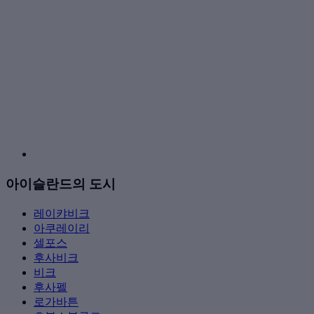
아이슬란드의 도시
레이캬비크
아쿠레이리
셀포스
후사비크
비크
후사펠
로가바튼