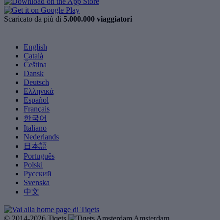
Scaricato da più di
5.000.000 viaggiatori
English
Català
Čeština
Dansk
Deutsch
Ελληνικά
Español
Français
한국어
Italiano
Nederlands
日本語
Português
Polski
Русский
Svenska
中文
© 2014-2026 Tiqets
Amsterdam