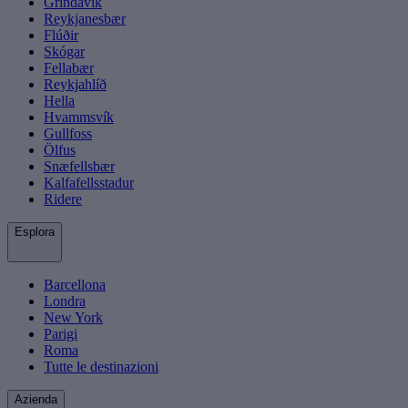
Grindavík
Reykjanesbær
Flúðir
Skógar
Fellabær
Reykjahlíð
Hella
Hvammsvík
Gullfoss
Ölfus
Snæfellsbær
Kalfafellsstadur
Ridere
Esplora
Barcellona
Londra
New York
Parigi
Roma
Tutte le destinazioni
Azienda