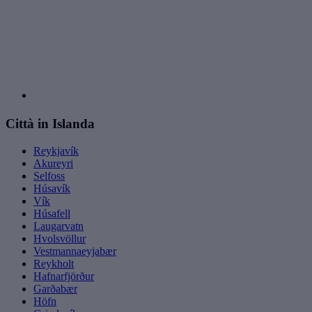
Città in Islanda
Reykjavík
Akureyri
Selfoss
Húsavík
Vík
Húsafell
Laugarvatn
Hvolsvöllur
Vestmannaeyjabær
Reykholt
Hafnarfjörður
Garðabær
Höfn