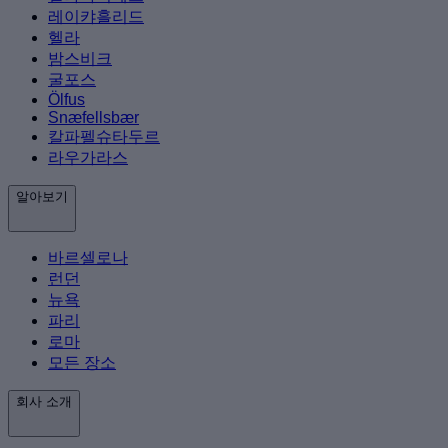
레이캬흘리드
헬라
밤스비크
굴포스
Ölfus
Snæfellsbær
칼파펠슈타두르
라우가라스
알아보기
바르셀로나
런던
뉴욕
파리
로마
모든 장소
회사 소개