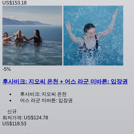
US$153.18
-5%
후사비크: 지오씨 온천 + 어스 라군 미바튼: 입장권
후사비크: 지오씨 온천
어스 라군 미바튼: 입장권
신규
최저가격:
US$124.78
US$118.53