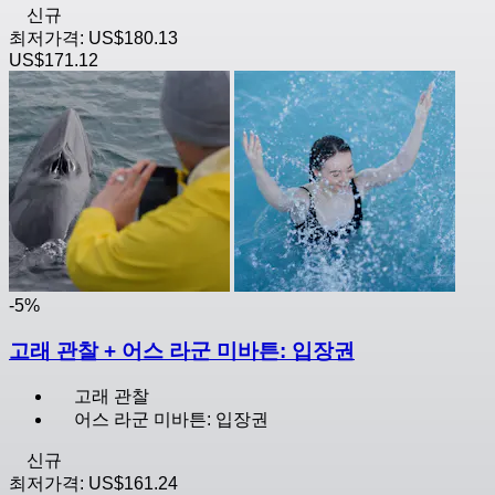
신규
최저가격:
US$180.13
US$171.12
-5%
고래 관찰 + 어스 라군 미바튼: 입장권
고래 관찰
어스 라군 미바튼: 입장권
신규
최저가격:
US$161.24