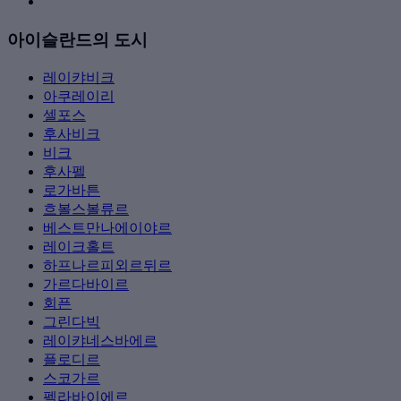
아이슬란드의 도시
레이캬비크
아쿠레이리
셀포스
후사비크
비크
후사펠
로가바튼
흐볼스볼류르
베스트만나에이야르
레이크홀트
하프나르피외르뒤르
가르다바이르
회픈
그린다빅
레이캬네스바에르
플로디르
스코가르
펠라바이에르