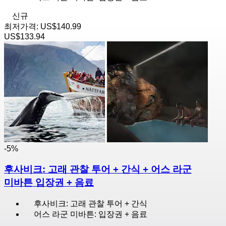
신규
최저가격:
US$140.99
US$133.94
-5%
후사비크: 고래 관찰 투어 + 간식 + 어스 라군
미바튼 입장권 + 음료
후사비크: 고래 관찰 투어 + 간식
어스 라군 미바튼: 입장권 + 음료