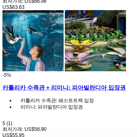
최저가격:
US$66.98
US$63.63
-5%
카톨리카 수족관 + 리미니: 피아빌란디아 입장권
카톨리카 수족관: 패스트트랙 입장
리미니: 피아빌란디아 입장권
5
(1)
최저가격:
US$58.90
US$55.95