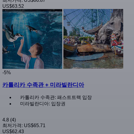
최저가격:
US$66.87
US$63.52
-5%
카톨리카 수족관 + 미라빌란디아
카톨리카 수족관: 패스트트랙 입장
미라빌란디아: 입장권
4.8
(4)
최저가격:
US$65.71
US$62.43