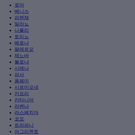
로마
베니스
피렌체
밀라노
나폴리
토리노
베로나
팔레르모
제노바
볼로냐
시에나
피사
폼페이
시르미오네
카프리
카타니아
라벤나
라스페치아
코모
트라파니
아그리젠토