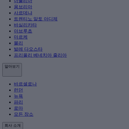
아풀리아
움브리아
사르데냐
트렌티노 알토 아디제
바실리카타
아브루초
마르케
몰리
발레 다오스타
프리올리 베네치아 줄리아
알아보기
바르셀로나
런던
뉴욕
파리
로마
모든 장소
회사 소개