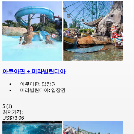
아쿠아판 + 미라빌란디아
아쿠아판: 입장권
미라빌란디아: 입장권
5
(1)
최저가격:
US$73.06