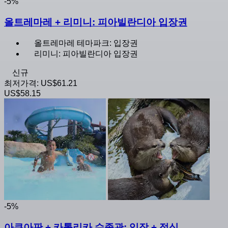
-5%
올트레마레 + 리미니: 피아빌란디아 입장권
올트레마레 테마파크: 입장권
리미니: 피아빌란디아 입장권
신규
최저가격:
US$61.21
US$58.15
-5%
아쿠아판 + 카톨리카 수족관: 입장 + 점심