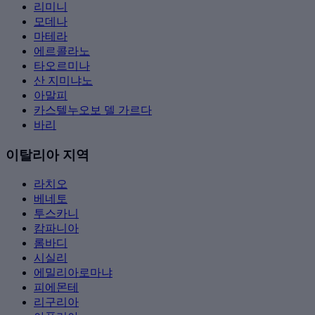
리미니
모데나
마테라
에르콜라노
타오르미나
산 지미냐노
아말피
카스텔누오보 델 가르다
바리
이탈리아 지역
라치오
베네토
투스카니
캄파니아
롬바디
시실리
에밀리아로마냐
피에몬테
리구리아