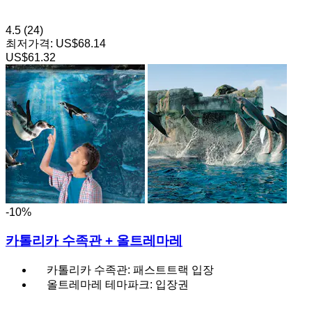
4.5
(24)
최저가격:
US$68.14
US$61.32
-10%
카톨리카 수족관 + 올트레마레
카톨리카 수족관: 패스트트랙 입장
올트레마레 테마파크: 입장권