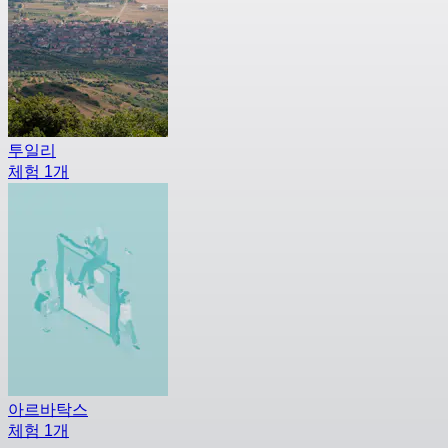
투일리
체험 1개
아르바탁스
체험 1개