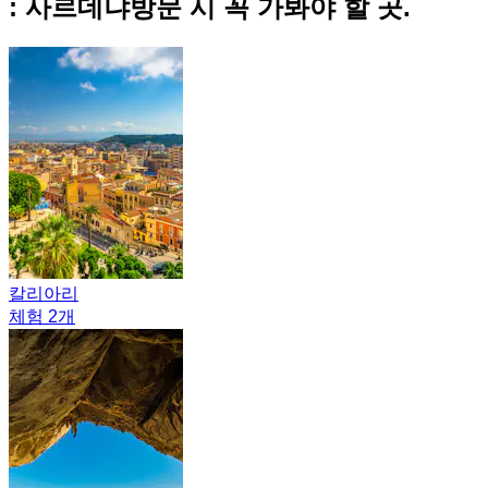
: 사르데냐방문 시 꼭 가봐야 할 곳.
칼리아리
체험 2개