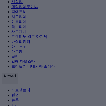
시실리
에밀리아로마냐
피에몬테
리구리아
아풀리아
움브리아
사르데냐
트렌티노 알토 아디제
바실리카타
아브루초
마르케
몰리
발레 다오스타
프리올리 베네치아 줄리아
알아보기
바르셀로나
런던
뉴욕
파리