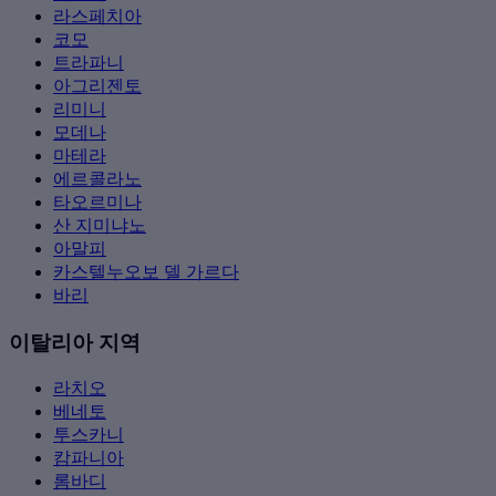
라스페치아
코모
트라파니
아그리젠토
리미니
모데나
마테라
에르콜라노
타오르미나
산 지미냐노
아말피
카스텔누오보 델 가르다
바리
이탈리아 지역
라치오
베네토
투스카니
캄파니아
롬바디