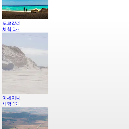
도르갈리
체험 1개
아세미니
체험 1개