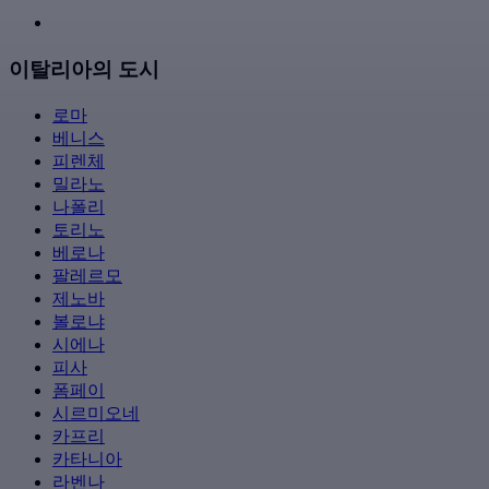
이탈리아의 도시
로마
베니스
피렌체
밀라노
나폴리
토리노
베로나
팔레르모
제노바
볼로냐
시에나
피사
폼페이
시르미오네
카프리
카타니아
라벤나