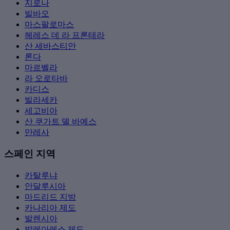
지로나
빌바오
마스팔로마스
헤레스 데 라 프론테라
산 세바스티안
론다
마르벨라
라 오로타바
카디스
빌라세카
세고비아
산 쿠가트 델 바예스
만레사
스페인 지역
카탈루냐
안달루시아
마드리드 지방
카나리아 제도
발렌시아
발레아레스 제도