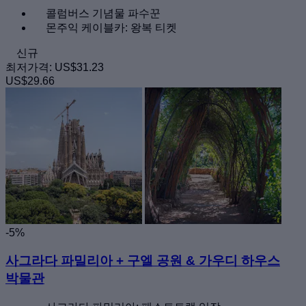
콜럼버스 기념물 파수꾼
몬주익 케이블카: 왕복 티켓
신규
최저가격:
US$31.23
US$29.66
-5%
사그라다 파밀리아 + 구엘 공원 & 가우디 하우스
박물관