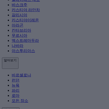
바스크주
카스티야 라만차
갈리시아
카스티야이레온
아라곤
칸타브리아
무르시아
엑스트레마두라
나바라
아스투리아스
알아보기
바르셀로나
런던
뉴욕
파리
로마
모든 장소