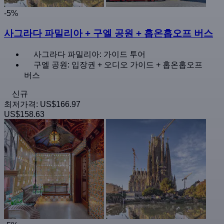
-5%
사그라다 파밀리아 + 구엘 공원 + 홉온홉오프 버스
사그라다 파밀리아: 가이드 투어
구엘 공원: 입장권 + 오디오 가이드 + 홉온홉오프
버스
신규
최저가격:
US$166.97
US$158.63