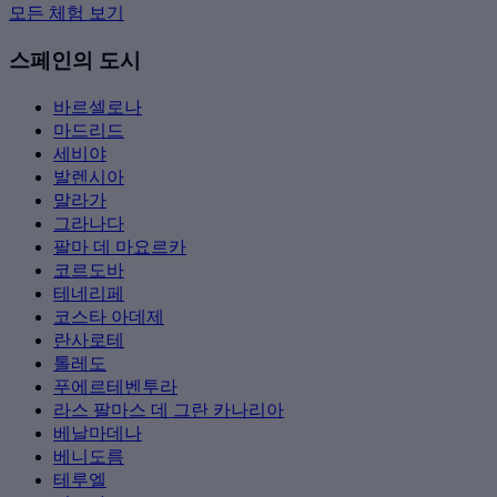
모든 체험 보기
스페인의 도시
바르셀로나
마드리드
세비야
발렌시아
말라가
그라나다
팔마 데 마요르카
코르도바
테네리페
코스타 아데제
란사로테
톨레도
푸에르테벤투라
라스 팔마스 데 그란 카나리아
베날마데나
베니도름
테루엘