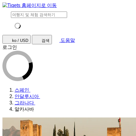
도움말
ko / USD
검색
로그인
스페인
안달루시아
그라나다
알카사바