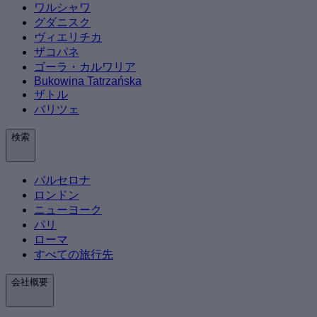
ワルシャワ
グダニスク
ヴィエリチカ
ザコパネ
ゴーラ・カルワリア
Bukowina Tatrzańska
ザトル
バリツェ
検索
バルセロナ
ロンドン
ニューヨーク
パリ
ローマ
すべての旅行先
会社概要