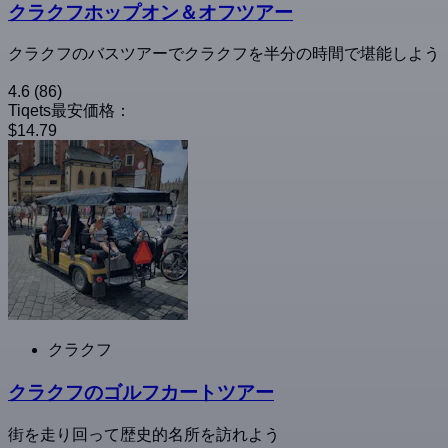
クラクフホップオン＆オフツアー
クラクフのバスツアーでクラクフを半分の時間で堪能しよう
4.6
(86)
Tiqets最安価格：
$14.79
クラクフ
クラクフのゴルフカートツアー
街を走り回って歴史的名所を訪れよう