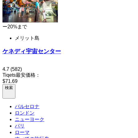
ー20%まで
メリット島
ケネディ宇宙センター
4.7
(582)
Tiqets最安価格：
$71.69
検索
バルセロナ
ロンドン
ニューヨーク
パリ
ローマ