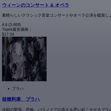
ウィーンのコンサート & オペラ
素晴らしいクラシック音楽コンサートやオペラ公演を鑑賞し
4.6
(3,469)
Tiqets最安価格：
$17.34
プラハ
核燃料庫、プラハ
冷戦の緊張、恐怖、パラノイアの高さを思い起こさせるプラ