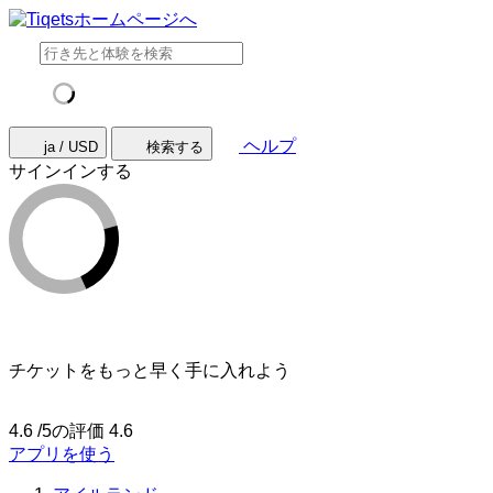
ヘルプ
ja / USD
検索する
サインインする
チケットをもっと早く手に入れよう
4.6 /5の評価
4.6
アプリを使う