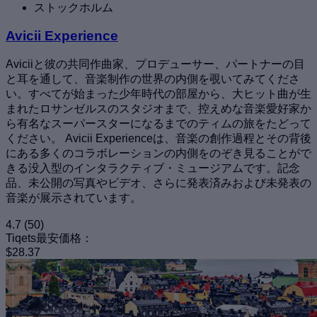
ストックホルム
Avicii Experience
Aviciiと彼の共同作曲家、プロデューサー、パートナーの目
と耳を通して、音楽制作の世界の内側を覗いてみてくださ
い。すべてが始まった少年時代の部屋から、大ヒット曲が生
まれたロサンゼルスのスタジオまで、控えめな音楽愛好家か
ら有名なスーパースターになるまでのティムの旅をたどって
ください。 Avicii Experienceは、音楽の創作過程とその背後
にある多くのコラボレーションの内側をのぞき見ることがで
きる没入型のインタラクティブ・ミュージアムです。記念
品、未公開の写真やビデオ、さらに発表済みおよび未発表の
音楽が展示されています。
4.7
(50)
Tiqets最安価格：
$28.37