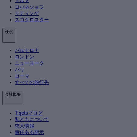
マルメ
ヨハネショフ
リディンゲ
スコクロスター
検索
バルセロナ
ロンドン
ニューヨーク
パリ
ローマ
すべての旅行先
会社概要
Tiqetsブログ
私どもについて
求人情報
責任ある開示