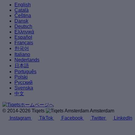
English
Català
Čeština
Dansk
Deutsch
Ελληνικά
Español
Français
한국어
Italiano
Nederlands
日本語
Português
Polski
Русский
Svenska
中文
© 2014-2026 Tiqets
Amsterdam
Instagram
TikTok
Facebook
Twitter
LinkedIn