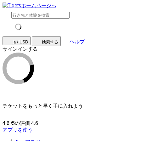
ヘルプ
ja / USD
検索する
サインインする
チケットをもっと早く手に入れよう
4.6 /5の評価
4.6
アプリを使う