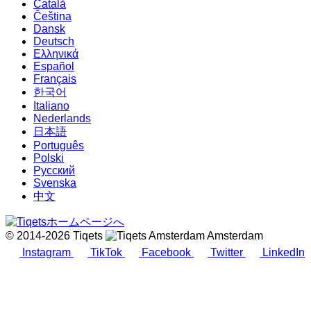
Català
Čeština
Dansk
Deutsch
Ελληνικά
Español
Français
한국어
Italiano
Nederlands
日本語
Português
Polski
Русский
Svenska
中文
© 2014-2026 Tiqets
Amsterdam
Instagram
TikTok
Facebook
Twitter
LinkedIn