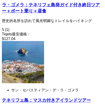
ラ・ゴメラ：テネリフェ島発ガイド付き終日ツア
ー＋ボート乗り＋昼食
歴史的名所を訪れて風光明媚なトレイルをハイキング
5
(1)
Tiqets最安価格：
$127.04
サン・セバスティアン・デ・ラ・ゴメラ
テネリフェ島：マスカ付きアイランドツアー