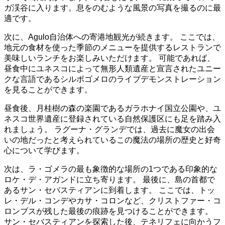
ガ渓谷に入ります。息をのむような風景の写真を撮るのに最
適です。
次に、Agulo自治体への寄港地観光が続きます。 ここでは、
地元の食材を使った季節のメニューを提供するレストランで
美味しいランチをお楽しみいただけます。 可能であれば、
昼食中にユネスコによって無形人類遺産と宣言されたユニー
クな言語であるシルボゴメロのライブデモンストレーション
を見ることができます。
昼食後、月桂樹の森の楽園であるガラホナイ国立公園や、ユ
ネスコ世界遺産に登録されている自然保護区にも足を踏み入
れましょう。 ラグーナ・グランデでは、過去に魔女の出会
いの地だったと考えられているこの魔法の場所の歴史と好奇
心について学びます。
次は、ラ・ゴメラの最も象徴的な場所の1つである印象的な
ロケ・デ・アガンドに立ち寄ります。 最後に、島の首都で
あるサン・セバスティアンに到着します。 ここでは、トッ
レ・デル・コンデやカサ・コロンなど、クリストファー・コ
ロンブスが残した最後の痕跡を見つけることができます。
サン・セバスティアンを探索した後、テネリフェに向かうフ