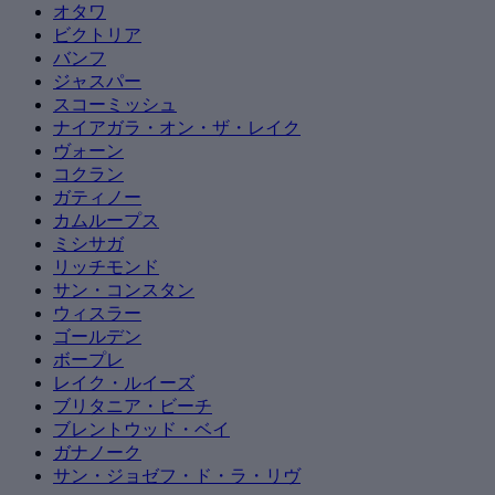
オタワ
ビクトリア
バンフ
ジャスパー
スコーミッシュ
ナイアガラ・オン・ザ・レイク
ヴォーン
コクラン
ガティノー
カムループス
ミシサガ
リッチモンド
サン・コンスタン
ウィスラー
ゴールデン
ボープレ
レイク・ルイーズ
ブリタニア・ビーチ
ブレントウッド・ベイ
ガナノーク
サン・ジョゼフ・ド・ラ・リヴ