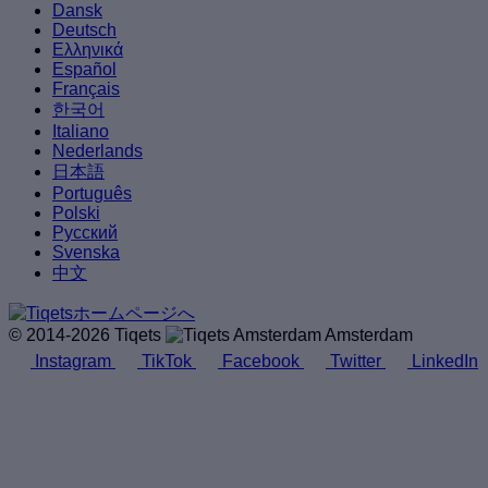
Dansk
Deutsch
Ελληνικά
Español
Français
한국어
Italiano
Nederlands
日本語
Português
Polski
Русский
Svenska
中文
© 2014-2026 Tiqets
Amsterdam
Instagram
TikTok
Facebook
Twitter
LinkedIn