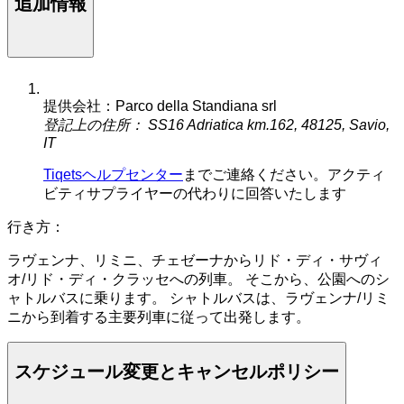
追加情報
提供会社：Parco della Standiana srl
登記上の住所： SS16 Adriatica km.162, 48125, Savio,
IT
Tiqetsヘルプセンター
までご連絡ください。アクティ
ビティサプライヤーの代わりに回答いたします
行き方：
ラヴェンナ、リミニ、チェゼーナからリド・ディ・サヴィ
オ/リド・ディ・クラッセへの列車。 そこから、公園へのシ
ャトルバスに乗ります。 シャトルバスは、ラヴェンナ/リミ
ニから到着する主要列車に従って出発します。
スケジュール変更とキャンセルポリシー