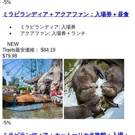
-5%
ミラビランディア + アクアファン：入場券＋昼食
ミラビランディア: 入場券
アクアファン: 入場券 + ランチ
NEW
Tiqets最安価格：
$84.19
$79.98
-5%