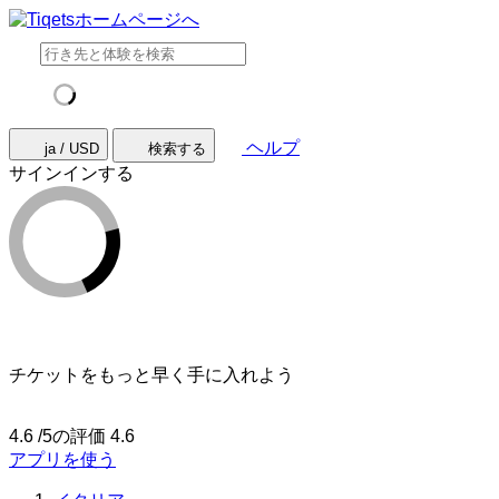
ヘルプ
ja / USD
検索する
サインインする
チケットをもっと早く手に入れよう
4.6 /5の評価
4.6
アプリを使う