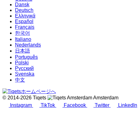
Dansk
Deutsch
Ελληνικά
Español
Français
한국어
Italiano
Nederlands
日本語
Português
Polski
Русский
Svenska
中文
© 2014-2026 Tiqets
Amsterdam
Instagram
TikTok
Facebook
Twitter
LinkedIn