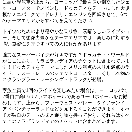
に高い観覧車の上から、ヨーロッパで最も長い倒立したジェ
ットコースターでスピンし、ドゥカティをテーマにした大規
模なミニパークでアドレナリンエンジンを回転させて、6つ
のテーマエリアからすべてを見てください。
トイツのためのより穏やかな乗り物、素晴らしいライブショ
ー、そして想像力豊かなテーマエリアでは、楽しみに対する
高い寛容性を持つすべての人に何かがあります。
強力なスーパーバイクが好きですか？ドゥカティ・ワールド
がここにあり、ミラビランディアのチケットに含まれていま
す！ドゥカティをテーマにしたスリル満点のスリル満点のラ
イド、デスモ・レースのジェットコースター、そして本物の
スクランブラー・レーシング・トラックが登場。
家族全員で1回のライドを楽しみたい場合は、ヨーロッパで
2番目に高いパノラマホイールであるユーロホイールをお勧
めします。上から、ファーウェストバレー、ダイノランド、
アドベンチャーランドなどを見下ろすことができます。すべ
てが独自のテーマの味と乗り物を持っており、それらはすべ
てこのミラビランディアのチケットに含まれています。