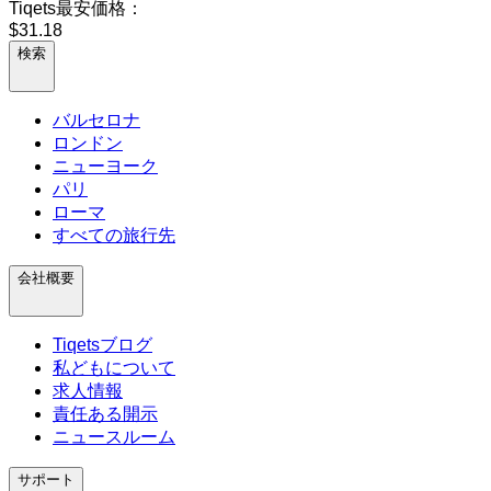
Tiqets最安価格：
$31.18
検索
バルセロナ
ロンドン
ニューヨーク
パリ
ローマ
すべての旅行先
会社概要
Tiqetsブログ
私どもについて
求人情報
責任ある開示
ニュースルーム
サポート