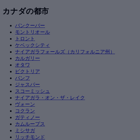
カナダの都市
バンクーバー
モントリオール
トロント
ケベックシティ
ナイアガラフォールズ（カリフォルニア州）
カルガリー
オタワ
ビクトリア
バンフ
ジャスパー
スコーミッシュ
ナイアガラ・オン・ザ・レイク
ヴォーン
コクラン
ガティノー
カムループス
ミシサガ
リッチモンド