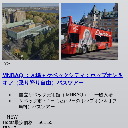
-5%
MNBAQ ：入場 + ケベックシティ：ホップオン＆
オフ（乗り降り自由）バスツアー
国立ケベック美術館（ MNBAQ ） ：一般入場
ケベック市： 1日または2日のホップオン＆オフ
（無料）バスツアー
NEW
Tiqets最安価格：
$61.55