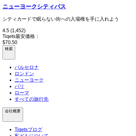
ニューヨークシティパス
シティカードで眠らない街への入場権を手に入れよう
4.5
(1,452)
Tiqets最安価格：
$70.50
検索
バルセロナ
ロンドン
ニューヨーク
パリ
ローマ
すべての旅行先
会社概要
Tiqetsブログ
私どもについて