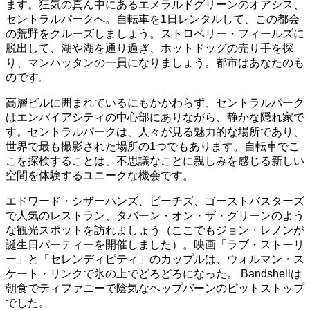
ます。狂気の真ん中にあるエメラルドグリーンのオアシス、
セントラルパークへ。自転車を1日レンタルして、この都会
の荒野をクルーズしましょう。ストロベリー・フィールズに
脱出して、湖や湖を通り過ぎ、ホットドッグの売り手を探
り、マンハッタンの一員になりましょう。都市はあなたのも
のです。
高層ビルに囲まれているにもかかわらず、セントラルパーク
はエンパイアシティの中心部にありながら、静かな隠れ家で
す。セントラルパークは、人々が見る魅力的な場所であり、
世界で最も撮影された場所の1つでもあります。自転車でこ
こを探検することは、不思議なことに親しみを感じる新しい
空間を体験するユニークな機会です。
エドワード・シザーハンズ、ビーチズ、ゴーストバスターズ
で人気のレストラン、タバーン・オン・ザ・グリーンのよう
な観光スポットを訪れましょう（ここでもジョン・レノンが
誕生日パーティーを開催しました）。映画「ラブ・ストーリ
ー」と「セレンディピティ」のカップルは、ウォルマン・ス
ケート・リンクで氷の上でどろどろになった。 Bandshellは
朝食でティファニーで陰気なヘップバーンのピットストップ
でした。