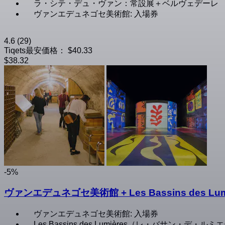
ラ・シテ・デュ・ヴァン：常設展＋ベルヴェデーレ
ヴァンエデュネゴセ美術館: 入場券
4.6
(29)
Tiqets最安価格：
$40.33
$38.32
-5%
ヴァンエデュネゴセ美術館 + Les Bassins des
ヴァンエデュネゴセ美術館: 入場券
Les Bassins des Lumières（レ・バサン・