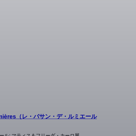
 Lumières（レ・バサン・デ・ルミエール
デ・ルミエール: マティス＆フリーダ・カーロ展