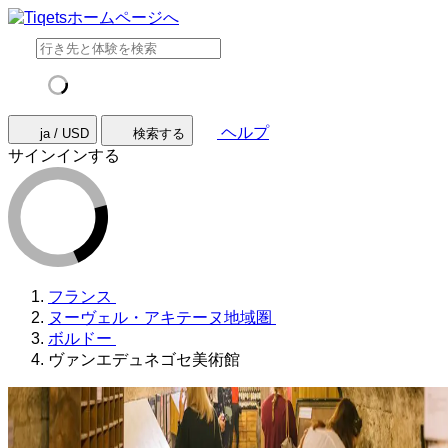
ヘルプ
ja / USD
検索する
サインインする
フランス
ヌーヴェル・アキテーヌ地域圏
ボルドー
ヴァンエデュネゴセ美術館