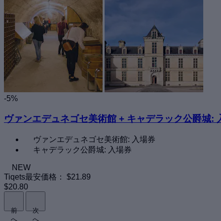
-5%
ヴァンエデュネゴセ美術館 + キャデラック公爵城: 
ヴァンエデュネゴセ美術館: 入場券
キャデラック公爵城: 入場券
NEW
Tiqets最安価格：
$21.89
$20.80
前
次
へ
へ