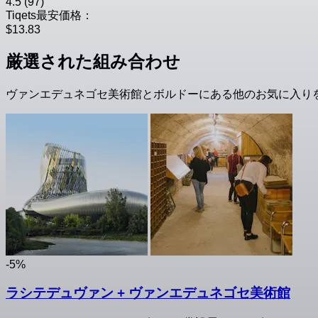
4.5
(97)
Tiqets最安価格：
$13.83
厳選された組み合わせ
ヴァンエデュネゴセ美術館とボルドーにある他のお気に入り
-5%
ラシテデュヴァン + ヴァンエデュネゴセ美術館