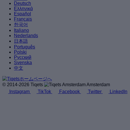
Deutsch
Ελληνικά
Español
Français
한국어
Italiano
Nederlands
日本語
Português
Polski
Русский
Svenska
中文
© 2014-2026 Tiqets
Amsterdam
Instagram
TikTok
Facebook
Twitter
LinkedIn