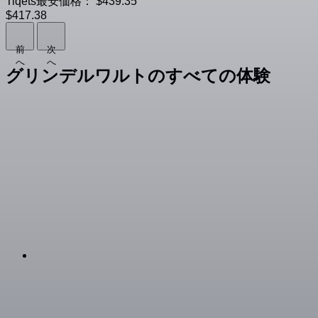
Tiqets最安価格：
$439.35
$417.38
前
次
へ
へ
グリンデルワルトのすべての体験