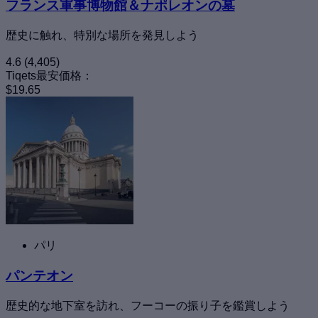
フランス軍事博物館＆ナポレオンの墓
歴史に触れ、特別な場所を発見しよう
4.6
(4,405)
Tiqets最安価格：
$19.65
パリ
パンテオン
歴史的な地下室を訪れ、フーコーの振り子を鑑賞しよう