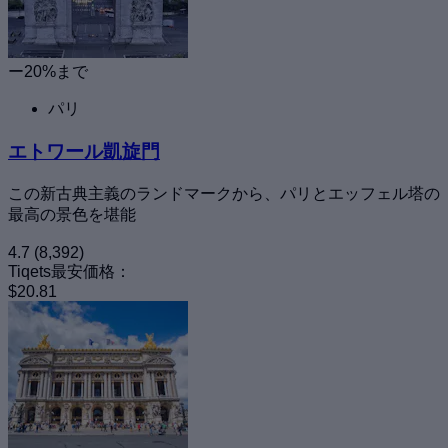
ー20%まで
パリ
エトワール凱旋門
この新古典主義のランドマークから、パリとエッフェル塔の
最高の景色を堪能
4.7
(8,392)
Tiqets最安価格：
$20.81