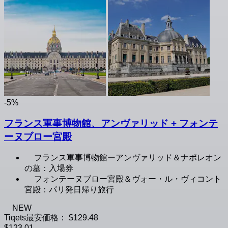
-5%
フランス軍事博物館、アンヴァリッド + フォンテ
ーヌブロー宮殿
フランス軍事博物館ーアンヴァリッド＆ナポレオン
の墓：入場券
フォンテーヌブロー宮殿＆ヴォー・ル・ヴィコント
宮殿：パリ発日帰り旅行
NEW
Tiqets最安価格：
$129.48
$123.01