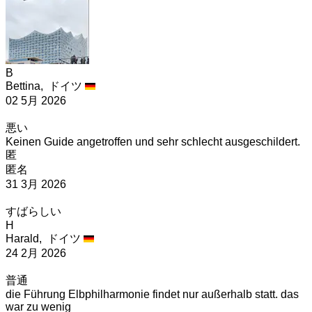
B
Bettina,
ドイツ
02 5月 2026
悪い
Keinen Guide angetroffen und sehr schlecht ausgeschildert.
匿
匿名
31 3月 2026
すばらしい
H
Harald,
ドイツ
24 2月 2026
普通
die Führung Elbphilharmonie findet nur außerhalb statt. das
war zu wenig