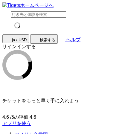
ヘルプ
ja / USD
検索する
サインインする
チケットをもっと早く手に入れよう
4.6 /5の評価
4.6
アプリを使う