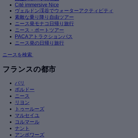
Cité immersive Nice
ヴェルドン渓谷でウォーターアクティビティ
素敵な乗り降り自由ツアー
ニース発モナコ日帰り旅行
ニース・ボートツアー
PACAアトラクションパス
ニース発の日帰り旅行
ニースを検索
フランスの都市
パリ
ボルドー
ニース
リヨン
トゥールーズ
マルセイユ
コルマール
ナント
アンボワーズ