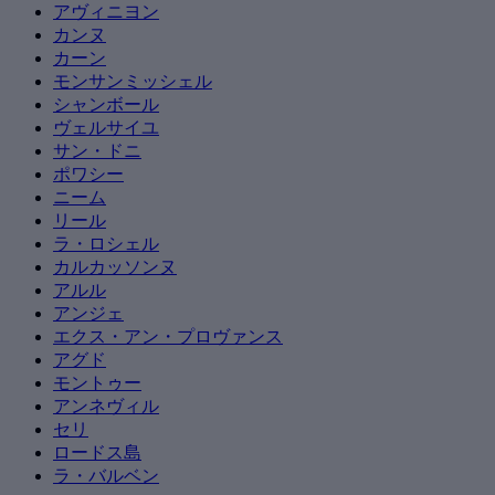
アヴィニヨン
カンヌ
カーン
モンサンミッシェル
シャンボール
ヴェルサイユ
サン・ドニ
ポワシー
ニーム
リール
ラ・ロシェル
カルカッソンヌ
アルル
アンジェ
エクス・アン・プロヴァンス
アグド
モントゥー
アンネヴィル
セリ
ロードス島
ラ・バルベン