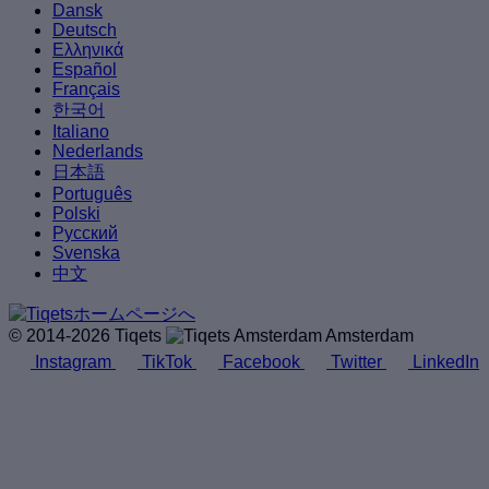
Dansk
Deutsch
Ελληνικά
Español
Français
한국어
Italiano
Nederlands
日本語
Português
Polski
Русский
Svenska
中文
© 2014-2026 Tiqets
Amsterdam
Instagram
TikTok
Facebook
Twitter
LinkedIn