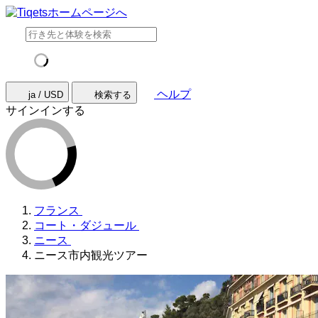
ヘルプ
ja / USD
検索する
サインインする
フランス
コート・ダジュール
ニース
ニース市内観光ツアー