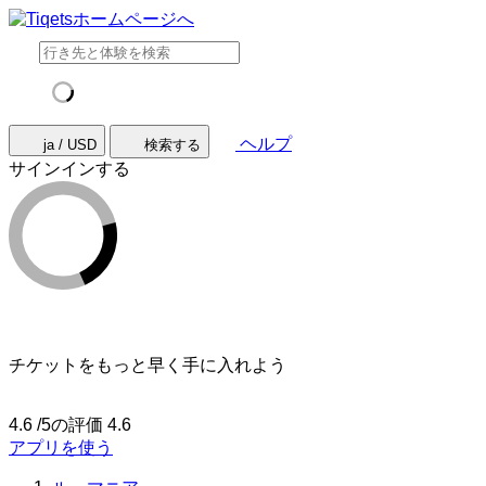
ヘルプ
ja / USD
検索する
サインインする
チケットをもっと早く手に入れよう
4.6 /5の評価
4.6
アプリを使う