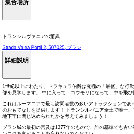
集合場所
トランシルヴァニアの驚異
Strada Valea Porţii 2, 507025, ブラン
詳細説明
1世紀以上にわたり、ドラキュラ伯爵は究極の「最低」な行
部を見学します。 中に入って、コウモリになって、中を飛び
これはルーマニアで最も訪問者数の多いアトラクションであ
のおもてなしを提供します！ トランシルバニア全土で唯一
地下牢に閉じ込められたかを考えてみましょう！
ブラン城の最初の言及は1377年のもので、誰の基準でも古
ンニクを食べることを忘れないでください。