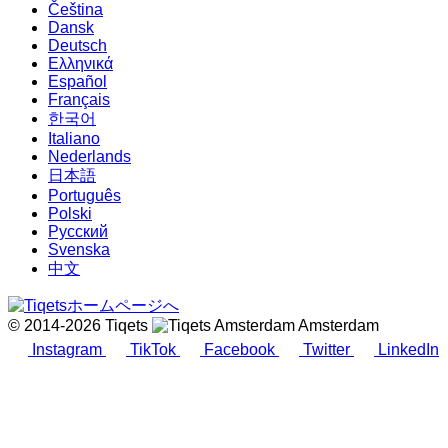
Čeština
Dansk
Deutsch
Ελληνικά
Español
Français
한국어
Italiano
Nederlands
日本語
Português
Polski
Русский
Svenska
中文
© 2014-2026 Tiqets
Amsterdam
Instagram
TikTok
Facebook
Twitter
LinkedIn