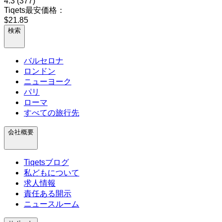
4.3
(377)
Tiqets最安価格：
$21.85
検索
バルセロナ
ロンドン
ニューヨーク
パリ
ローマ
すべての旅行先
会社概要
Tiqetsブログ
私どもについて
求人情報
責任ある開示
ニュースルーム