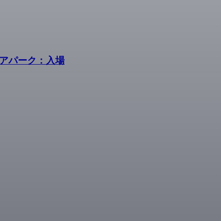
アクアパーク：入場