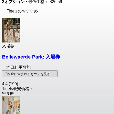
2オプション
• 最低価格：
$26.59
Tiqetsのおすすめ
入場券
Bellewaerde Park: 入場券
本日利用可能
「料金に含まれるもの」を見る
4.4
(190)
Tiqets最安価格：
$56.65