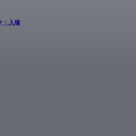
ーク：入場