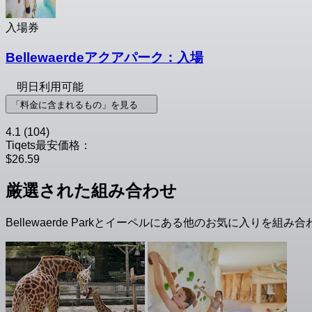
入場券
Bellewaerdeアクアパーク：入場
明日利用可能
「料金に含まれるもの」を見る
4.1
(104)
Tiqets最安価格：
$26.59
厳選された組み合わせ
Bellewaerde Parkとイーペルにある他のお気に入りを