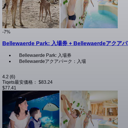
-7%
Bellewaerde Park: 入場券 + Bellewaerdeア
Bellewaerde Park: 入場券
Bellewaerdeアクアパーク：入場
4.2
(6)
Tiqets最安価格：
$83.24
$77.41