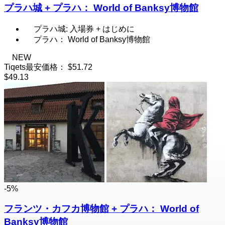
プラハ城 + プラハ： World of Banksy博物館
プラハ城: 入場券 + はじめに
プラハ： World of Banksy博物館
NEW
Tiqets最安価格：
$51.72
$49.13
-5%
フランツ・カフカ博物館 + プラハ： World of
Banksy博物館