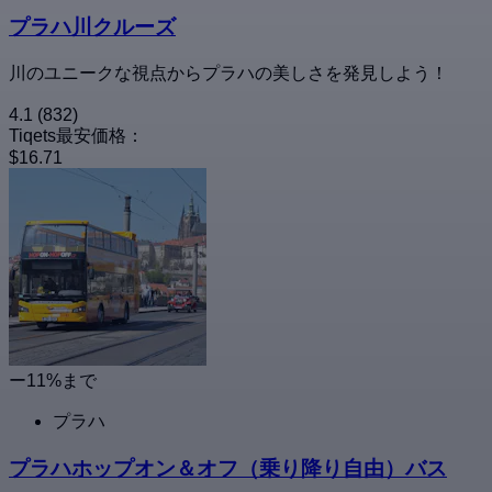
プラハ川クルーズ
川のユニークな視点からプラハの美しさを発見しよう！
4.1
(832)
Tiqets最安価格：
$16.71
ー11%まで
プラハ
プラハホップオン＆オフ（乗り降り自由）バス