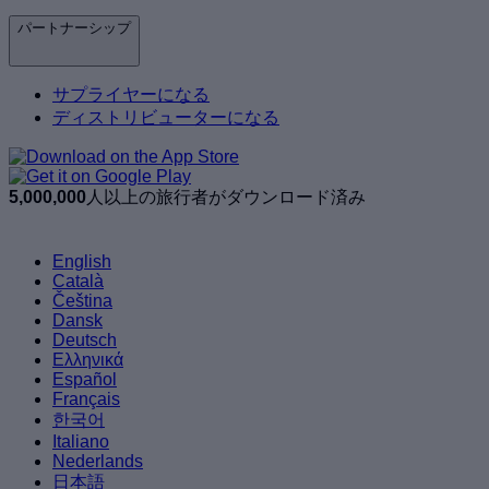
パートナーシップ
サプライヤーになる
ディストリビューターになる
5,000,000
人以上の旅行者がダウンロード済み
English
Català
Čeština
Dansk
Deutsch
Ελληνικά
Español
Français
한국어
Italiano
Nederlands
日本語