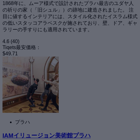
1868年に、ムーア様式で設計されたプラハ最古のユダヤ人
の祈りの家（「旧シュル」）の跡地に建造されました。 注
目に値するインテリアには、スタイル化されたイスラム様式
の低いスタッコアラベスクが施されており、壁、ドア、ギャ
ラリーの手すりにも適用されています。
4.6
(40)
Tiqets最安価格：
$49.71
プラハ
IAMイリュージョン美術館プラハ