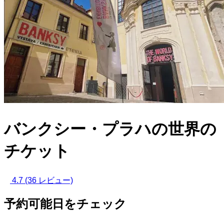
バンクシー・プラハの世界の
チケット
4.7
(36 レビュー)
予約可能日をチェック