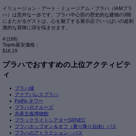
イリュージョン・アート・ミュージアム・プラハ（IAMプラ
ハ）は意外な一歩です。プラハ中心部の歴史的な建物の3階
にまたがるゲストは、心を魅了する展示品でいっぱいの超刺
激的な冒険に頭を悩ませます。
4
(188)
Tiqets最安価格：
$16.19
プラハでおすすめの上位アクティビテ
ィ
プラハ城
アクアパレスプラハ
Petřín タワー
プラハ川クルーズ
共産主義博物館
ブラックライトシアターSRNEC
プラハホップオン＆オフ（乗り降り自由）バス
プラハのアトラクション・パス