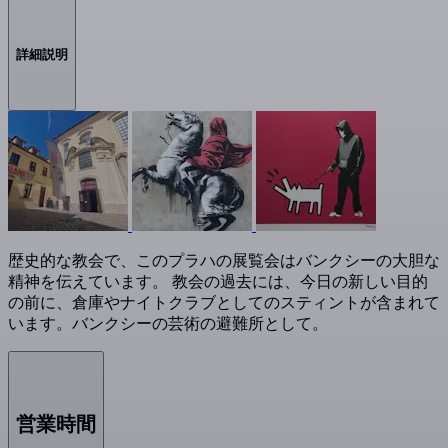
詳細説明
歴史的な教会で、このプラハの展覧会はバンクシーの大胆な
精神を伝えています。 教会の過去には、今日の新しい目的
の前に、倉庫やナイトクラブとしてのスティントが含まれて
います。バンクシーの芸術の避難所として。
営業時間