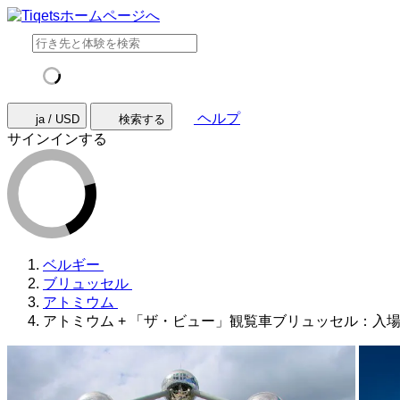
ヘルプ
ja / USD
検索する
サインインする
ベルギー
ブリュッセル
アトミウム
アトミウム + 「ザ・ビュー」観覧車ブリュッセル：入