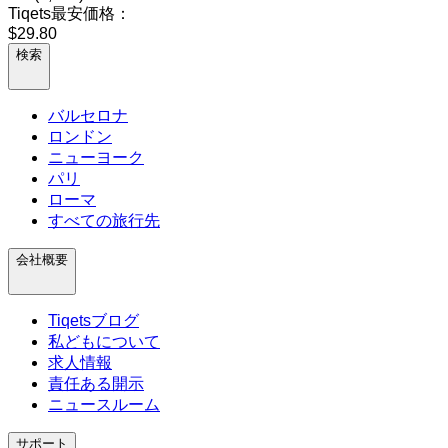
Tiqets最安価格：
$29.80
検索
バルセロナ
ロンドン
ニューヨーク
パリ
ローマ
すべての旅行先
会社概要
Tiqetsブログ
私どもについて
求人情報
責任ある開示
ニュースルーム
サポート