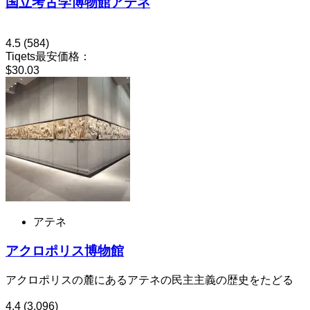
国立考古学博物館アテネ
4.5
(584)
Tiqets最安価格：
$30.03
アテネ
アクロポリス博物館
アクロポリスの麓にあるアテネの民主主義の歴史をたどる
4.4
(3,096)