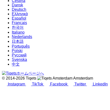
Čeština
Dansk
Deutsch
Ελληνικά
Español
Français
한국어
Italiano
Nederlands
日本語
Português
Polski
Русский
Svenska
中文
© 2014-2026 Tiqets
Amsterdam
Instagram
TikTok
Facebook
Twitter
LinkedIn