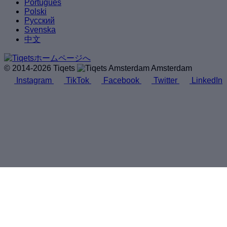
Português
Polski
Русский
Svenska
中文
© 2014-2026 Tiqets
Amsterdam
Instagram
TikTok
Facebook
Twitter
LinkedIn