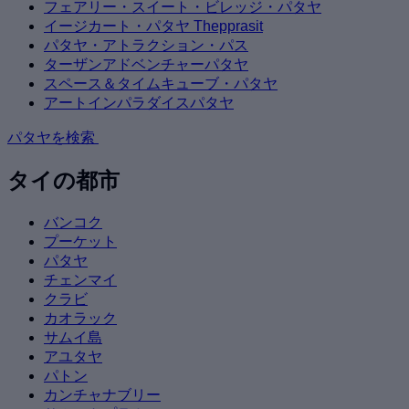
フェアリー・スイート・ビレッジ・パタヤ
イージカート・パタヤ Thepprasit
パタヤ・アトラクション・パス
ターザンアドベンチャーパタヤ
スペース＆タイムキューブ・パタヤ
アートインパラダイスパタヤ
パタヤを検索
タイの都市
バンコク
プーケット
パタヤ
チェンマイ
クラビ
カオラック
サムイ島
アユタヤ
パトン
カンチャナブリー