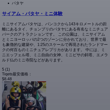
パタヤ
サイアム・パタヤ・ミニ体験
ミニサイアムパタヤは、バンコクから143キロメートルの距
離にあるタイ、チョンブリのパタヤにある有名なミニチュア
パークのアトラクションです。 この公園は、ミニサイアム
とミニヨーロッパの2つのゾーンに分かれており、世界で最
も象徴的な建築や、1:25のスケールで再現されたランドマー
クの何百ものミニチュアレプリカがあります。 中には、ミ
ニエッフェル塔、ミニ自由の女神、ミニピサの斜塔、エメラ
ルド仏のミニ寺院などがあります。
5
(1)
Tiqets最安価格：
$8.48