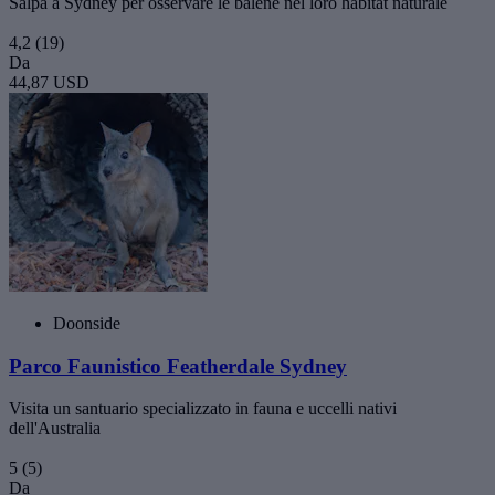
Salpa a Sydney per osservare le balene nel loro habitat naturale
4,2
(19)
Da
44,87 USD
Doonside
Parco Faunistico Featherdale Sydney
Visita un santuario specializzato in fauna e uccelli nativi
dell'Australia
5
(5)
Da