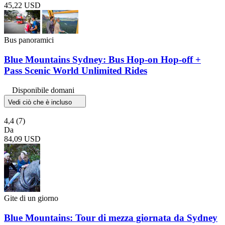
45,22 USD
Bus panoramici
Blue Mountains Sydney: Bus Hop-on Hop-off +
Pass Scenic World Unlimited Rides
Disponibile domani
Vedi ciò che è incluso
4,4
(7)
Da
84,09 USD
Gite di un giorno
Blue Mountains: Tour di mezza giornata da Sydney