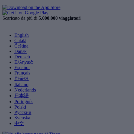
Scaricato da più di
5.000.000 viaggiatori
English
Català
Čeština
Dansk
Deutsch
Ελληνικά
Español
Français
한국어
Italiano
Nederlands
日本語
Português
Polski
Русский
Svenska
中文