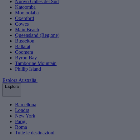
Nuovo Galles del Sud
Katoomba
Mooloolaba
Oxenford
Cowes
Main Beach
Queensland (Regione)
Busselton
Ballarat
Coomera
Byron Bay
Tamborine Mountain
Phillip Island
Esplora Australia
Esplora
Barcellona
Londra
New York
Parigi
Roma
Tutte le destinazioni