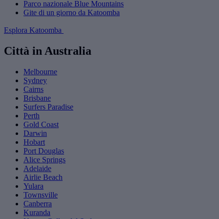
Parco nazionale Blue Mountains
Gite di un giorno da Katoomba
Esplora Katoomba
Città in Australia
Melbourne
Sydney
Cairns
Brisbane
Surfers Paradise
Perth
Gold Coast
Darwin
Hobart
Port Douglas
Alice Springs
Adelaide
Airlie Beach
Yulara
Townsville
Canberra
Kuranda