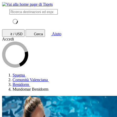
Aiuto
it / USD
Cerca
Accedi
Spagna
Comunità Valenciana
Benidorm
Mundomar Benidorm