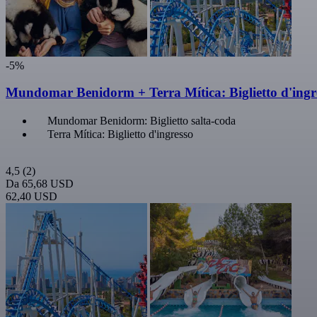
-5%
Mundomar Benidorm + Terra Mítica: Biglietto d'ingr
Mundomar Benidorm: Biglietto salta-coda
Terra Mítica: Biglietto d'ingresso
4,5
(2)
Da
65,68 USD
62,40 USD