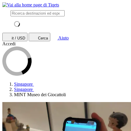
Aiuto
it / USD
Cerca
Accedi
Singapore
Singapore
MINT Museo dei Giocattoli