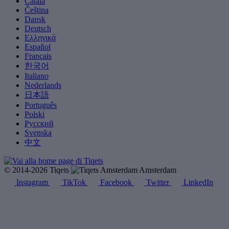
Català
Čeština
Dansk
Deutsch
Ελληνικά
Español
Français
한국어
Italiano
Nederlands
日本語
Português
Polski
Русский
Svenska
中文
© 2014-2026 Tiqets
Amsterdam
Instagram
TikTok
Facebook
Twitter
LinkedIn