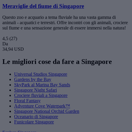
Meraviglie del fiume di Singapore
Questo zoo e acquario a tema fluviale ha una vasta gamma di
animali - acquatici e terrestri. Offre incontri con gli animali, crociere
sul fiume e una sensazione generale di essere immersi nella natura!
4,5
(27)
Da
34,94 USD
Le migliori cose da fare a Singapore
Universal Studios Singapore
Gardens by the Bay
SkyPark al Marina Bay Sands
Singapore Night Safari
Crociere fluviali a Singapore
Floral Fantasy
Adventure Cove Waterpark™
Singapore National Orchid Garden
Oceanario di Singapore
Funicolare Singapore