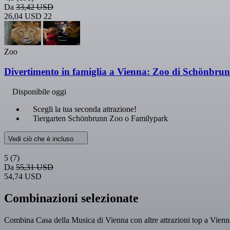
Da
33,42 USD
26,04 USD
22
Zoo
Divertimento in famiglia a Vienna: Zoo di Schönbrun
Disponibile oggi
Scegli la tua seconda attrazione!
Tiergarten Schönbrunn Zoo o Familypark
Vedi ciò che è incluso
5
(7)
Da
55,31 USD
54,74 USD
Combinazioni selezionate
Combina Casa della Musica di Vienna con altre attrazioni top a Vienna 