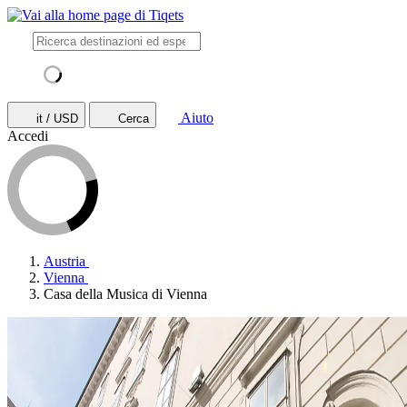
Aiuto
it / USD
Cerca
Accedi
Austria
Vienna
Casa della Musica di Vienna